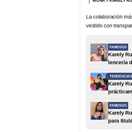
MONA Y KARELY RU
La colaboración más 
vestido con transpar
FAMOSOS
Karely Ru
lencería 
TENDENCIA
Karely Ru
prácticam
FAMOSOS
Karely Ru
para titul