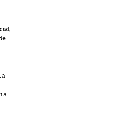
dad,
 de
 a
n a