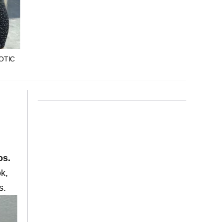
NOTIC
os.
k,
s.