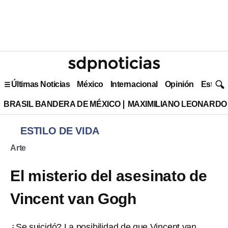
Últimas Noticias
México
Internacional
Opinión
Estilo 
BRASIL BANDERA DE MÉXICO
MAXIMILIANO LEONARDO
ESTILO DE VIDA
Arte
El misterio del asesinato de
Vincent van Gogh
¿Se suicidó? La posibilidad de que Vincent van