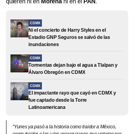
quieren ni en
Morena
ni en el
PAN
.
CDMX
Ni el concierto de Harry Styles en el
Estadio GNP Seguros se salvó de las
inundaciones
CDMX
Tormentas dejan bajo el agua a Tlalpan y
Álvaro Obregón en CDMX
CDMX
El impactante rayo que cayó en CDMX y
fue captado desde la Torre
Latinoamericana
“Yunes ya pasó a la historia como traidor a México,
como traidor a las y los veracruzanos que votaron por