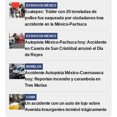
ESTADO DE MÉXICO
Ecatepec: Tráiler con 20 toneladas de
pollos fue saqueado por ciudadanos tras
accidente en la México-Pachuca
ESTADO DE MÉXICO
Autopista México-Pachuca hoy: Accidente
en Caseta de San Cristóbal arruinó el Día
de Reyes
MORELOS
Accidente Autopista México-Cuernavaca
hoy: Reportan incendio y carambola en
Tres Marías
CDMX
Un accidente con un auto de lujo sobre
Avenida Insurgentes terminó trágicamente