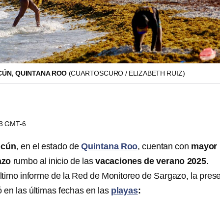
CÚN, QUINTANA ROO
(CUARTOSCURO / ELIZABETH RUIZ)
33 GMT-6
ncún
, en el estado de
Quintana Roo
, cuentan con
mayor
azo
rumbo al inicio de las
vacaciones de verano 2025
.
ltimo informe de la Red de Monitoreo de Sargazo, la pres
en las últimas fechas en las
playas
: