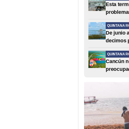
Esta termi
problema
QUINTANA R
De junio 
decimos 
QUINTANA R
Cancún no
preocupad