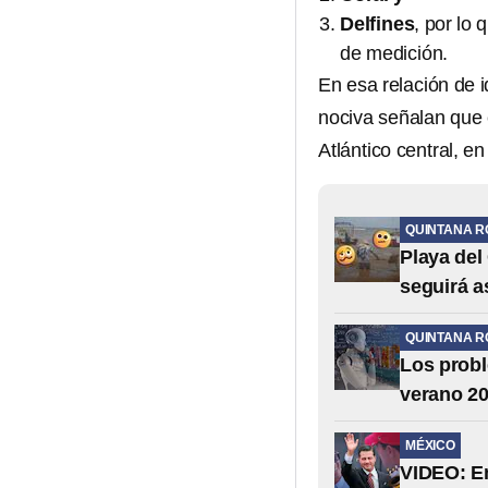
Delfines
, por lo
de medición.
En esa relación de 
nociva señalan que
Atlántico central, e
QUINTANA R
Playa del
seguirá a
QUINTANA R
Los probl
verano 202
MÉXICO
VIDEO: En