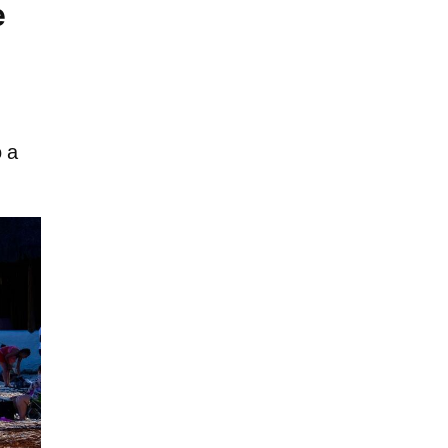
e
o a