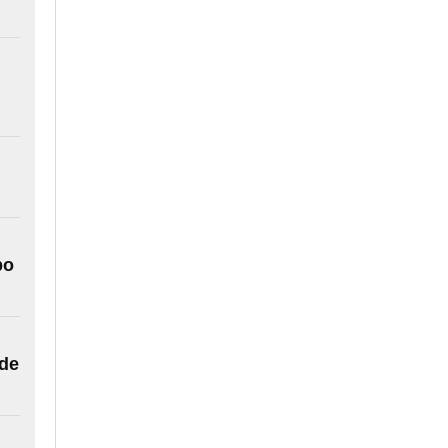
po
 de