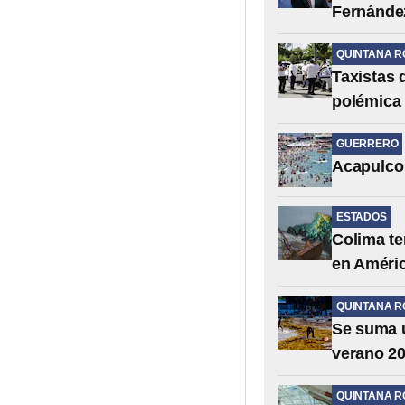
Fernández
QUINTANA R
Taxistas 
polémica 
GUERRERO
Acapulco 
ESTADOS
Colima te
en Améric
QUINTANA R
Se suma 
verano 2
QUINTANA R