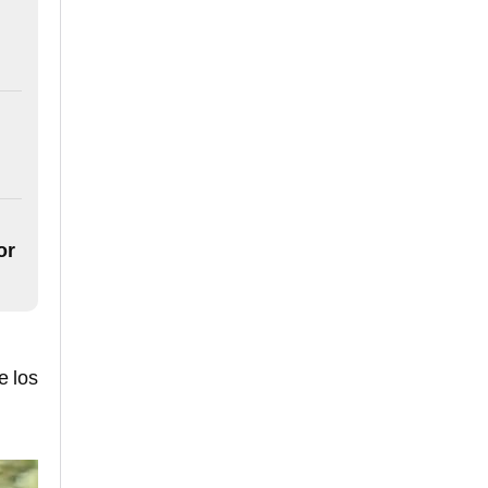
or
e los