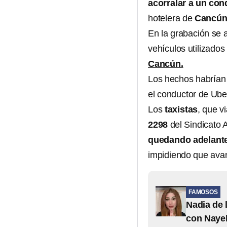
acorralar a un con
hotelera de
Cancú
En la grabación se 
vehículos utilizado
Cancún.
Los hechos habrían 
el conductor de Uber
Los
taxistas
, que v
2298
del Sindicato
quedando adelant
impidiendo que ava
FAMOSOS
Nadia de 
con Nayel