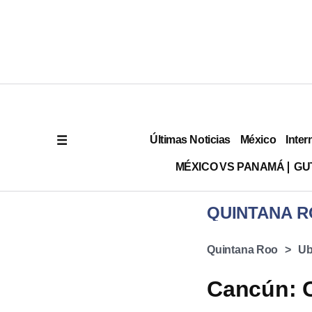
Últimas Noticias
México
Inter
MÉXICO VS PANAMÁ
GU
QUINTANA 
Quintana Roo
Ub
Cancún: C