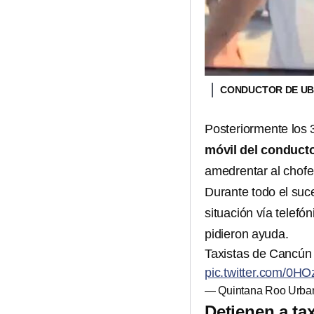
CONDUCTOR DE UB
Posteriormente los 
móvil del conducto
amedrentar al chofer
Durante todo el suc
situación vía telefó
pidieron ayuda.
Taxistas de Cancún a
pic.twitter.com/0
— Quintana Roo Urba
Detienen a ta