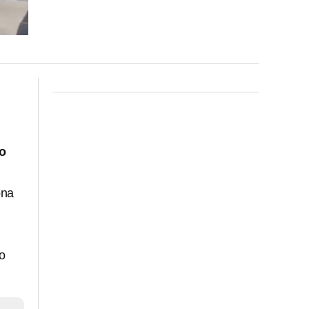
o
ona
to