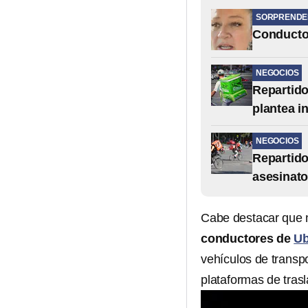
SORPRENDE
Conductor
NEGOCIOS
Repartido
plantea i
NEGOCIOS
Repartido
asesinato
Cabe destacar que n
conductores de
Ub
vehículos de transp
plataformas de tras