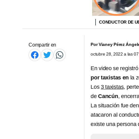
CONDUCTOR DE UB
Por
Vianey Pérez Ángel
Compartir en
octubre 28, 2022 a las 0
En video se registr
por taxistas en
la 
Los
3 taxistas
, pert
de
Cancún
, encerr
La situación fue de
atacaron al conduct
existe una persona 