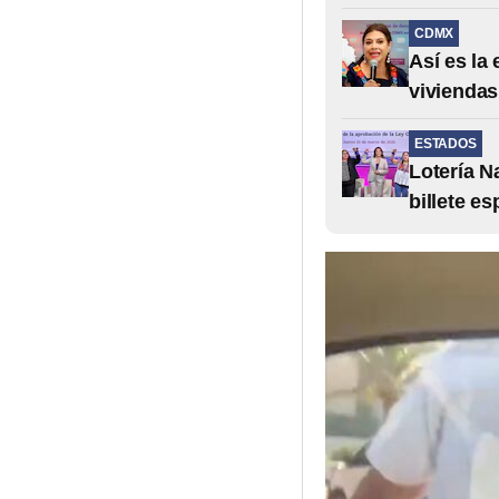
CDMX
Así es la
vivienda
ESTADOS
Lotería N
billete es