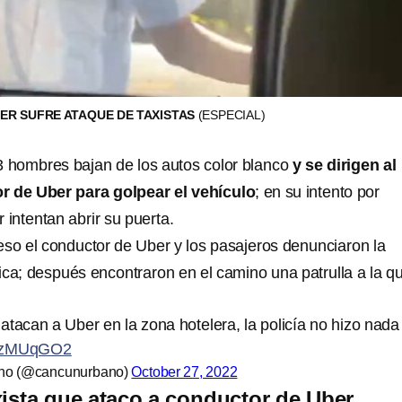
ER SUFRE ATAQUE DE TAXISTAS
(ESPECIAL)
3 hombres bajan de los autos color blanco
y se dirigen al
r de Uber para golpear el vehículo
; en su intento por
 intentan abrir su puerta.
eso el conductor de Uber y los pasajeros denunciaron la
nica; después encontraron en el camino una patrulla a la q
tacan a Uber en la zona hotelera, la policía no hizo nada
HOzMUqGO2
no (@cancunurbano)
October 27, 2022
xista que ataco a conductor de Uber