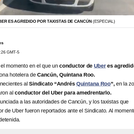
ER ES AGREDIDO POR TAXISTAS DE CANCÚN
(ESPECIAL)
es
7:26 GMT-5
ó el momento en el que un
conductor de
Uber
es agredid
zona hotelera de
Cancún, Quintana Roo.
enecientes al
Sindicato “Andrés
Quintana Roo
”,
en la z
aron al
conductor del Uber para amedrentarlo.
nunciada a las autoridades de Cancún, y los taxistas que
or de Uber fueron reportados ante el Sindicato. Al momen
detenida.