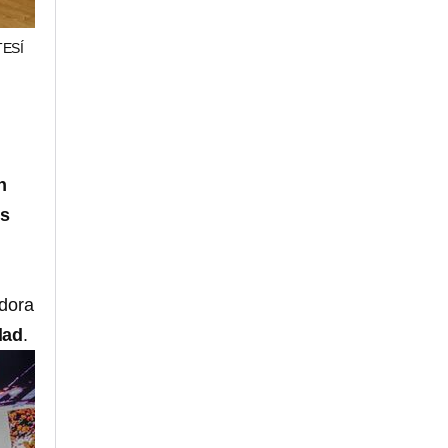
ESÍ
n
es
adora
dad
.