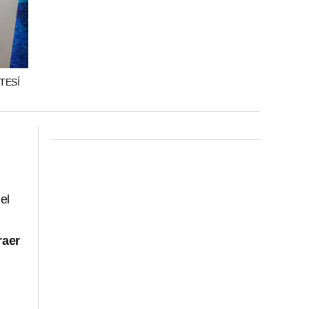
TESÍ
el
raer