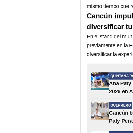
mismo tiempo que re
Cancún impuls
diversificar t
En el stand del mun
previamente en la
F
diversificar la exper
QUINTANA R
Ana Paty 
2026 en 
GUERRERO
Cancún br
Paty Pera