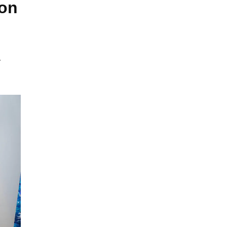
con
y