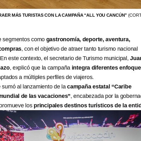
RAER MÁS TURISTAS CON LA CAMPAÑA “ALL YOU CANCÚN”
(CORT
uye segmentos como
gastronomía, deporte, aventura,
 compras
, con el objetivo de atraer tanto turismo nacional
En este contexto, el secretario de Turismo municipal,
Jua
Razo
, explicó que la campaña
integra diferentes enfoqu
tados a múltiples perfiles de viajeros.
sumó al lanzamiento de la
campaña estatal “Caribe
mundial de las vacaciones”
, encabezada por la gobern
 promueve los
principales destinos turísticos de la enti