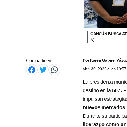
CANCÚN BUSCA AT
A)
Por
Karen Gabriel Vázq
Compartir en
abril 30, 2026 a las 19:
La presidenta muni
destino en la
50.ª. 
impulsan estrategia
nuevos mercados.
Durante su particip
liderazgo como un