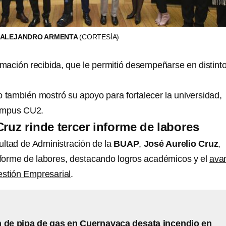
 ALEJANDRO ARMENTA
(CORTESÍA)
rmación recibida, que le permitió desempeñarse en distint
o también mostró su apoyo para fortalecer la universidad,
ampus CU2.
Cruz rinde tercer informe de labores
cultad de Administración de la
BUAP
,
José Aurelio Cruz
,
informe de labores, destacando logros académicos y el
ava
estión Empresarial
.
 de pipa de gas en Cuernavaca desata incendio en