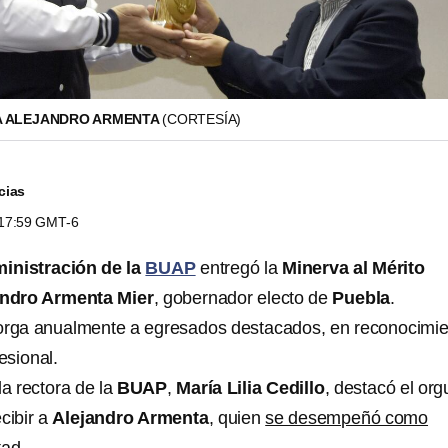
A ALEJANDRO ARMENTA
(CORTESÍA)
cias
s 17:59 GMT-6
inistración de la
BUAP
entregó la
Minerva al Mérito
andro Armenta Mier
, gobernador electo de
Puebla
.
torga anualmente a egresados destacados, en reconocimi
esional.
la rectora de la
BUAP
,
María Lilia Cedillo
, destacó el org
ecibir a
Alejandro Armenta
, quien
se desempeñó como