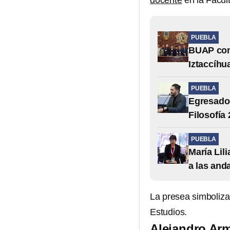
docente
en la Facul
PUEBLA
BUAP comp
Iztaccíhu
PUEBLA
Egresado 
Filosofía
PUEBLA
María Lili
a las and
La presea simboliza
Estudios.
Alejandro Ar