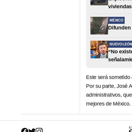
viviendas
MÉXICO
Difunden 
NUEVO LEÓ
“No exist
señalami
Este será sometido 
Por su parte, José A
administrativos, que
mejores de México.