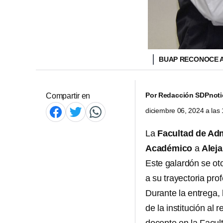
BUAP RECONOCE 
Por
Redacción SDPnoti
Compartir en
diciembre 06, 2024 a la
La
Facultad de Adm
Académico
a
Alej
Este galardón se o
a su trayectoria prof
Durante la entrega, 
de la institución al r