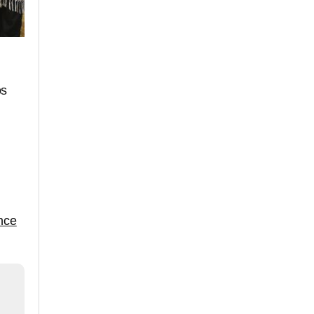
os
nce