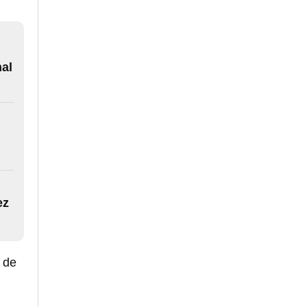
al
ez
a de