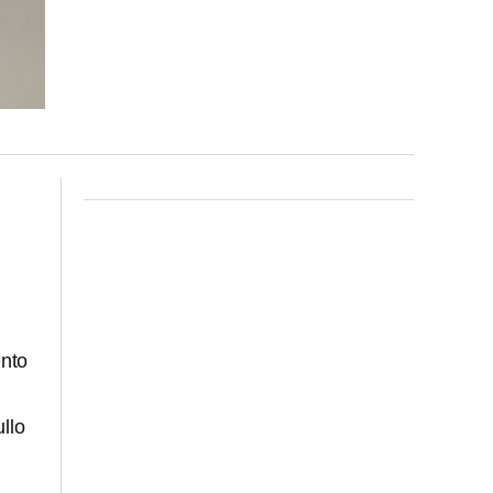
ento
ullo