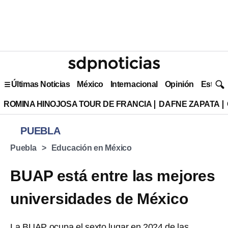
Últimas Noticias
México
Internacional
Opinión
Estilo 
ROMINA HINOJOSA TOUR DE FRANCIA
DAFNE ZAPATA
PUEBLA
Puebla
Educación en México
BUAP está entre las mejores
universidades de México
La BUAP ocupa el sexto lugar en 2024 de las