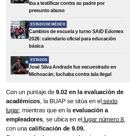
iba a testificar contra su padre por
presunto abuso
ESTADO DE MÉXICO
Cambios de escuela y turno SAID Edomex
2026: calendario oficial para educación
básica
ESTADOS
José Silva Andrade fue secuestrado en
Michoacán; luchaba contra tala ilegal
Con un puntaje de
9.02 en la evaluación de
académicos
, la BUAP se sitúa en el
sexto
lugar
, mientras que en la
evaluación a
empleadores
, se ubica en el
lugar número 8
,
con una
calificación de 9.09.