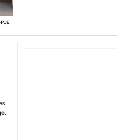
-PUE
les
go
.