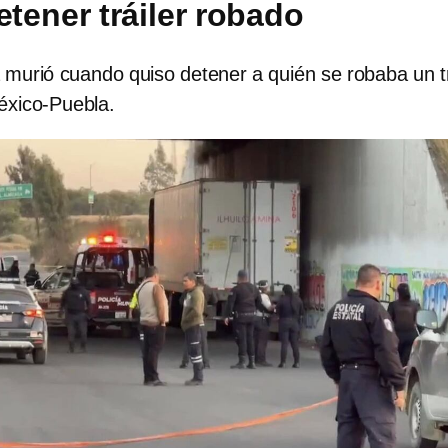
etener tráiler robado
 murió cuando quiso detener a quién se robaba un tr
éxico-Puebla.