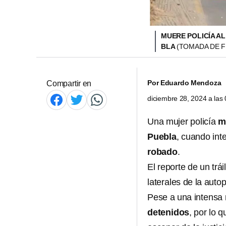
MUERE POLICÍA A
BLA
(TOMADA DE F
Por
Eduardo Mendoza
Compartir en
diciembre 28, 2024 a la
Una mujer policía
m
Puebla
, cuando int
robado
.
El reporte de un trá
laterales de la auto
Pese a una intensa 
detenidos
, por lo 