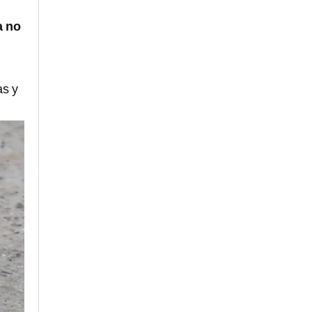
a no
as y