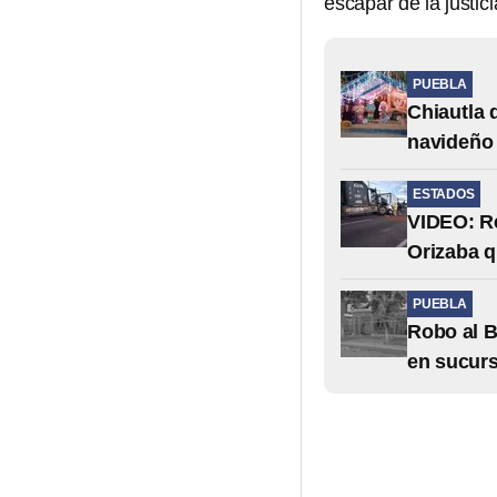
escapar de la justici
PUEBLA
Chiautla 
navideño 
ESTADOS
VIDEO: Re
Orizaba q
PUEBLA
Robo al B
en sucurs