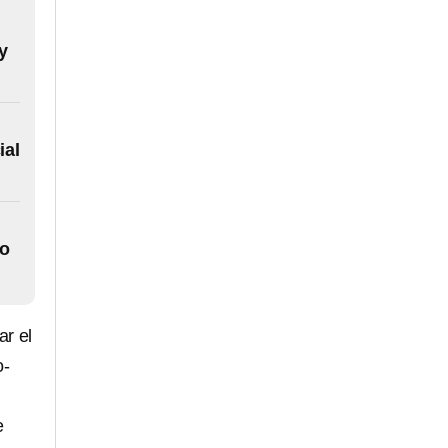
y
ial
so
ar el
o-
e