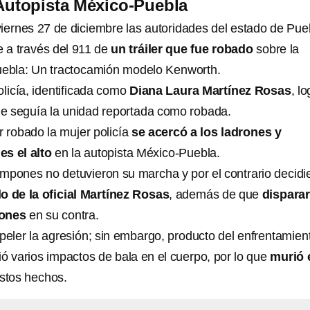
Autopista México-Puebla
viernes 27 de diciembre las autoridades del estado de Pue
e a través del 911 de
un tráiler que fue robado
sobre la
uebla: Un tractocamión modelo Kenworth.
olicía, identificada como
Diana Laura Martínez Rosas
, l
que seguía la unidad reportada como robada.
ler robado la mujer policía
se acercó a los ladrones y
es el alto
en la autopista México-Puebla.
mpones no detuvieron su marcha y por el contrario decidi
o de la oficial Martínez Rosas
, además de que
dispara
iones
en su contra.
epeler la agresión; sin embargo, producto del enfrentamien
ió varios impactos de bala en el cuerpo, por lo que
murió 
stos hechos.