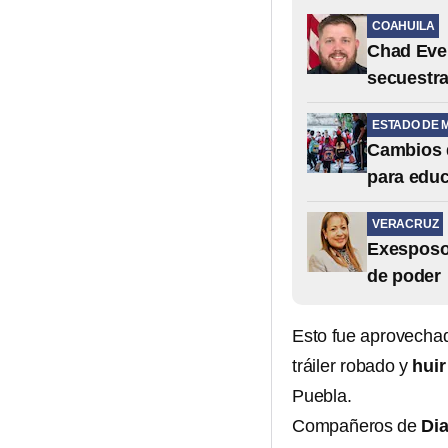
COAHUILA
Chad Ever
secuestra
ESTADO DE 
Cambios d
para educ
VERACRUZ
Exesposo 
de poder
Esto fue aprovechado
tráiler robado y
huir
Puebla.
Compañeros de
Di