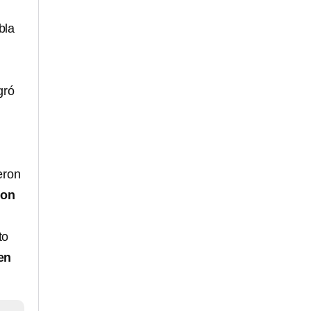
bla
ogró
eron
ron
to
en