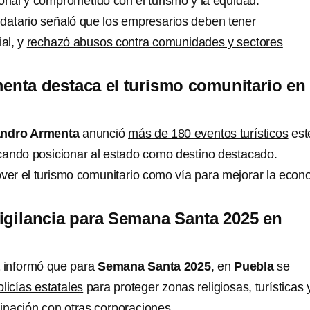
onal y comprometido con el turismo y la equidad.
ndatario señaló que los empresarios deben tener
al, y
rechazó abusos contra comunidades y sectores
enta destaca el turismo comunitario en
andro Armenta
anunció
más de 180 eventos turísticos
est
ando posicionar al estado como destino destacado.
over el turismo comunitario como vía para mejorar la eco
igilancia para Semana Santa 2025 en
a
informó que para
Semana Santa 2025
, en
Puebla
se
olicías estatales
para proteger zonas religiosas, turísticas 
dinación con otras corporaciones.