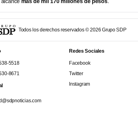
 alcance
más de mil 170 millones de pesos
.
Todos los derechos reservados ©
2026
Grupo SDP
o
Redes Sociales
538-5518
Facebook
530-8671
Twitter
Instagram
al
ad@sdpnoticias.com