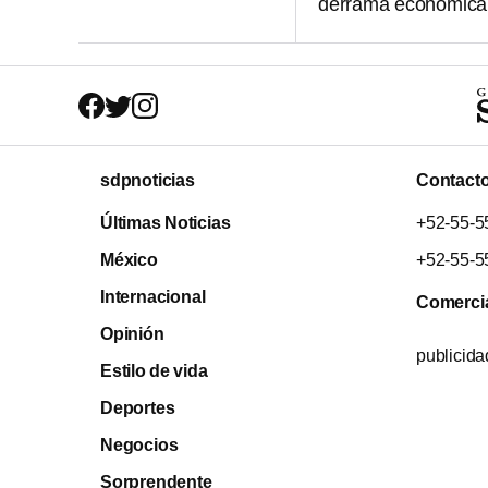
derrama económica
sdpnoticias
Contact
Últimas Noticias
+52-55-5
México
+52-55-5
Internacional
Comerci
Opinión
publicid
Estilo de vida
Deportes
Negocios
Sorprendente