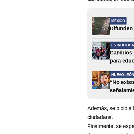
MÉXICO
Difunden 
ESTADO DE 
Cambios d
para educ
NUEVO LEÓ
“No exist
señalami
Además, se pidió a 
ciudadana.
Finalmente, se esper