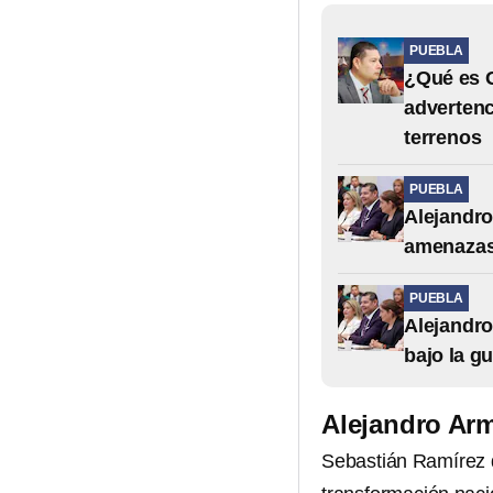
PUEBLA
¿Qué es G
advertenc
terrenos
PUEBLA
Alejandro
amenazas 
PUEBLA
Alejandro
bajo la g
Alejandro Arm
Sebastián Ramírez