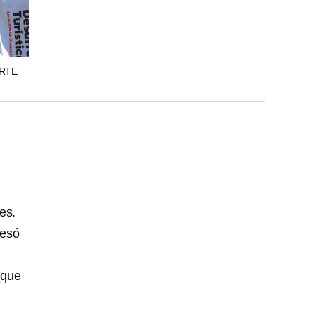
RTE
es.
resó
o que