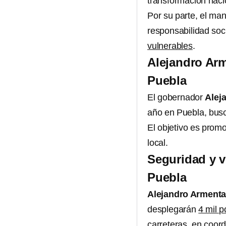
transformación naci
Por su parte, el ma
responsabilidad soci
vulnerables
.
Alejandro Arm
Puebla
El gobernador
Alej
año en Puebla, busc
El objetivo es prom
local.
Seguridad y v
Puebla
Alejandro Arment
desplegarán
4 mil p
carreteras, en coor