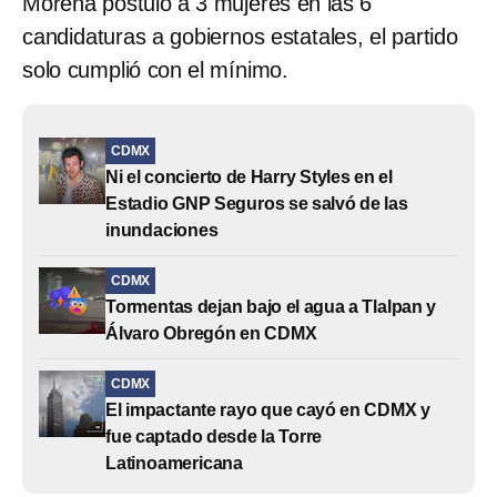
Morena postuló a 3 mujeres en las 6
candidaturas a gobiernos estatales, el partido
solo cumplió con el mínimo.
CDMX
Ni el concierto de Harry Styles en el
Estadio GNP Seguros se salvó de las
inundaciones
CDMX
Tormentas dejan bajo el agua a Tlalpan y
Álvaro Obregón en CDMX
CDMX
El impactante rayo que cayó en CDMX y
fue captado desde la Torre
Latinoamericana