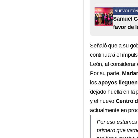
NUEVO LEÓ
Samuel G
favor de 
Señaló que a su gob
continuará el impul
León, al considerar 
Por su parte,
Maria
los
apoyos lleguen 
dejado huella en la
y el nuevo
Centro d
actualmente en proc
Por eso estamos 
primero que vamo