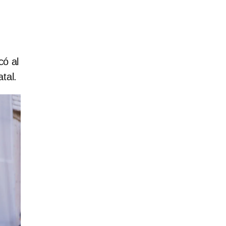
có al
tal.