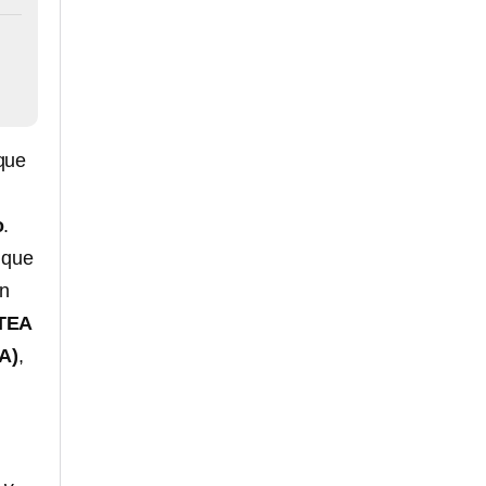
n
 que
o
.
 que
an
TEA
A)
,