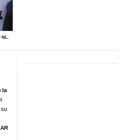
 NL.
 la
l
 su
AR
s