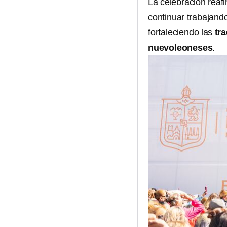
La celebración reaf
continuar trabajan
fortaleciendo las
tr
nuevoleoneses
.