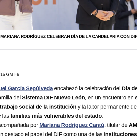
MARIANA RODRÍGUEZ CELEBRAN DÍA DE LA CANDELARIA CON DIF
6:15 GMT-6
el García Sepúlveda
encabezó la celebración del
Día de
amilia del
Sistema DIF Nuevo León
, en un encuentro en e
trabajo social de la institución
y la labor permanente de
e las
familias más vulnerables del estado
.
 acompañada por
Mariana Rodríguez Cantú
, titular de
AM
en destacó el papel del DIF como una de las
institucione