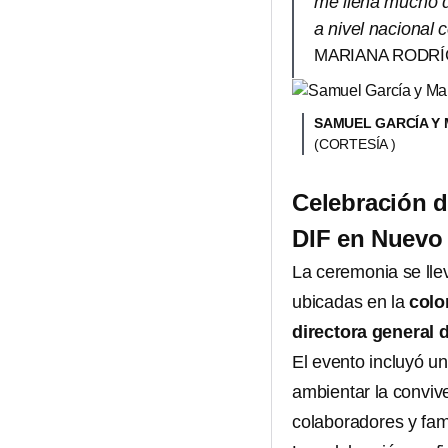
me llena mucho d
a nivel nacional
MARIANA RODR
SAMUEL GARCÍA Y 
(CORTESÍA )
Celebración de
DIF en Nuevo
La ceremonia se lle
ubicadas en la
colo
directora general d
El evento incluyó u
ambientar la convive
colaboradores y fami