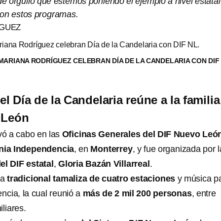
e orgullo que estemos poniendo el ejemplo a nivel estatal
 con estos programas.
ÍGUEZ
MARIANA RODRÍGUEZ CELEBRAN DÍA DE LA CANDELARIA CON DIF 
l Día de la Candelaria reúne a la familia
 León
vó a cabo en las
Oficinas Generales del DIF Nuevo Leó
nia Independencia
, en
Monterrey
, y fue organizada por l
el DIF estatal
,
Gloria Bazán Villarreal
.
na
tradicional tamaliza de cuatro estaciones
y música p
ncia, la cual reunió a
más de 2 mil 200 personas
, entre
liares.