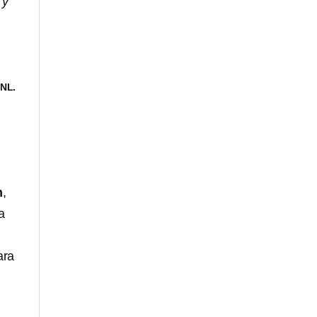
 y
NL.
n
,
a
ara