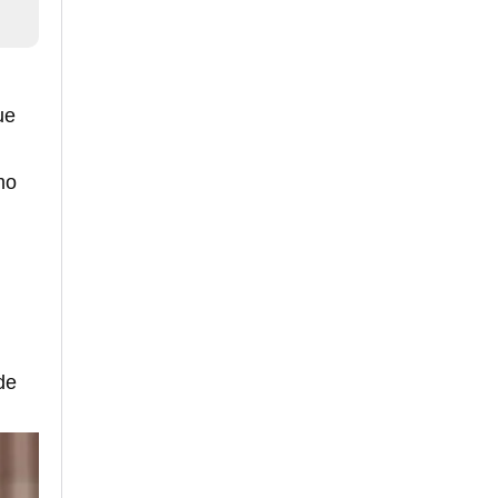
ue
mo
de