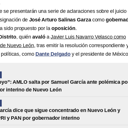
.
e se presentarán
una serie de aclaraciones sobre el juicio
esignación de
José Arturo Salinas Garza
como
goberna
ía sido propuesto por la
oposición
.
istrito
, quién
avaló
a
Javier Luis Navarro Velasco como
o de Nuevo León
, tras emitir la resolución correspondiente 
 políticas, como
Dante Delgado
y el presidente de México
N
oyo”: AMLO salta por Samuel García ante polémica po
r interino de Nuevo León
N
rcía dice que sigue concentrado en Nuevo León y
PRI y PAN por gobernador interino