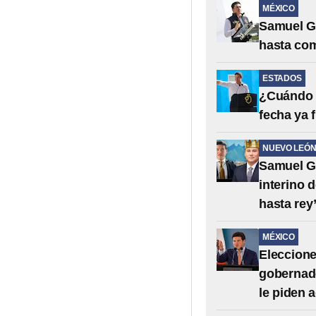
MÉXICO
Samuel Ga
hasta co
ESTADOS
¿Cuándo 
fecha ya 
NUEVO LEÓ
Samuel Ga
interino 
hasta rey
MÉXICO
Eleccione
gobernado
le piden 