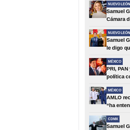
NUEVO LEÓ
Samuel Ga
Cámara d
NUEVO LEÓ
Samuel Ga
le digo qu
MÉXICO
PRI, PAN
política 
MÉXICO
AMLO reco
“ha enten
CDMX
Samuel Ga