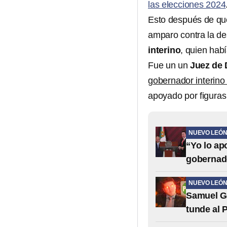
las elecciones 2024
Esto después de qu
amparo contra la d
interino
, quien hab
Fue un un
Juez de D
gobernador interin
apoyado por figuras
NUEVO LEÓ
“Yo lo ap
gobernado
NUEVO LEÓ
Samuel Ga
tunde al 