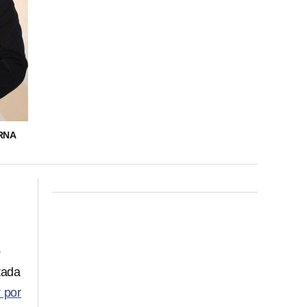
RNA
e
tada
 por