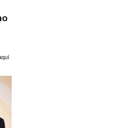
no
aquí