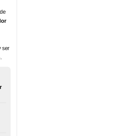
 de
dor
y ser
.
r