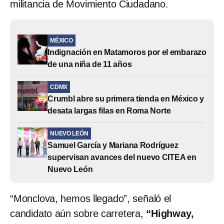
militancia de Movimiento Ciudadano.
MÉXICO
Indignación en Matamoros por el embarazo
de una niña de 11 años
CDMX
Crumbl abre su primera tienda en México y
desata largas filas en Roma Norte
NUEVO LEÓN
Samuel García y Mariana Rodríguez
supervisan avances del nuevo CITEA en
Nuevo León
“Monclova, hemos llegado”, señaló el
candidato aún sobre carretera,
“Highway,