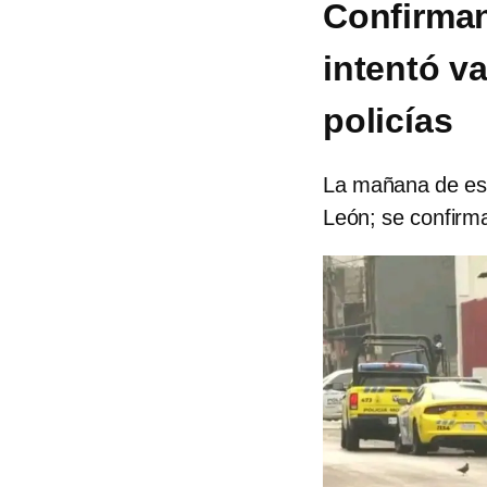
Confirman
intentó va
policías
La mañana de est
León; se confirm