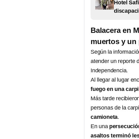
Hotel Saf
discapaci
Balacera en M
muertos y un 
Según la información
atender un reporte d
Independencia.
Al llegar al lugar e
fuego en una carpi
Más tarde recibiero
personas de la carp
camioneta
.
En una
persecución
asaltos terminó le