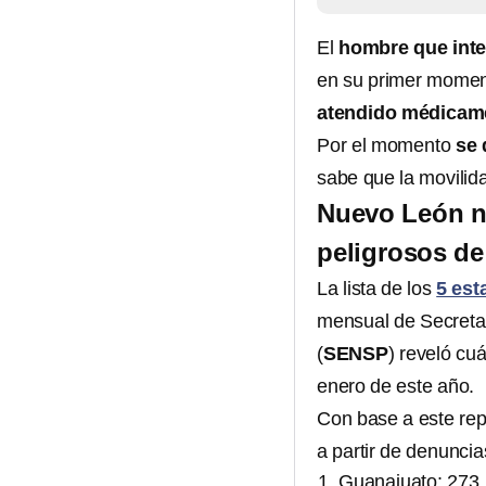
El
hombre que inte
en su primer momen
atendido médicam
Por el momento
se 
sabe que la movilid
Nuevo León no
peligrosos de
La lista de los
5 est
mensual de Secretar
(
SENSP
) reveló cu
enero de este año.
Con base a este rep
a partir de denuncia
Guanajuato: 273