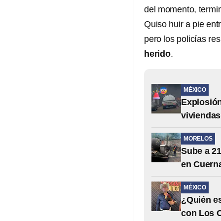
del momento, termi
Quiso huir a pie ent
pero los policías r
herido
.
MÉXICO
Explosión
viviendas
MORELOS
Sube a 21
en Cuern
MÉXICO
¿Quién es
con Los 