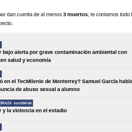
nar dan cuenta de al menos
3 muertos
; te contamos todo 
pecto.
N
 bajo alerta por grave contaminación ambiental con
 en salud y economía
N
 en el TecMilenio de Monterrey? Samuel García habl
nuncia de abuso sexual a alumno
EDRAZA
escribió de
 y la violencia en el estadio
N