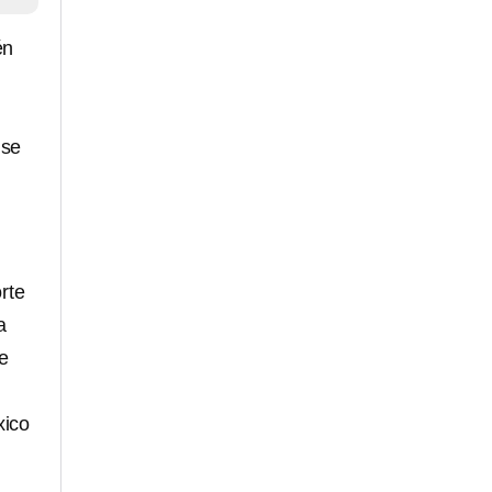
én
 se
rte
a
e
xico