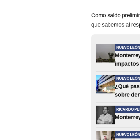
Como saldo prelimi
que sabemos al res
NUEVO LEÓ
Monterrey
impactos
NUEVO LEÓ
¿Qué pasó
sobre de
RICARDO P
Monterrey
NUEVO LEÓ