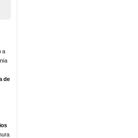
ó a
onia
a de
ios
mura