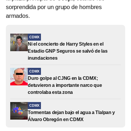
sorprendida por un grupo de hombres
armados.
CDMX
Ni el concierto de Harry Styles en el
Estadio GNP Seguros se salvó de las
inundaciones
CDMX
Duro golpe al CJNG en la CDMX;
detuvieron a importante narco que
controlaba esta zona
CDMX
Tormentas dejan bajo el agua a Tlalpan y
Álvaro Obregón en CDMX