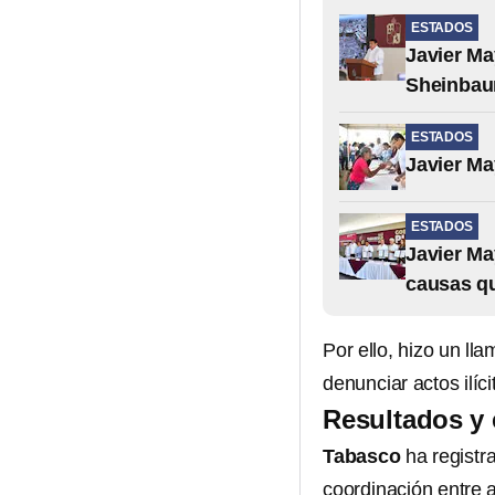
ESTADOS
Javier Ma
Sheinbaum
ESTADOS
Javier Ma
ESTADOS
Javier Ma
causas q
Por ello, hizo un ll
denunciar actos ilíci
Resultados y
Tabasco
ha registr
coordinación entre 