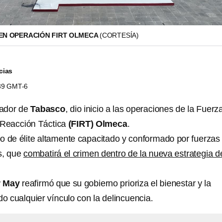
 EN OPERACIÓN FIRT OLMECA
(CORTESÍA)
cias
:39 GMT-6
nador de
Tabasco
, dio inicio a las operaciones de la Fuerz
e Reacción Táctica
(FIRT) Olmeca
.
po de élite altamente capacitado y conformado por fuerzas
es, que
combatirá el crimen dentro de la nueva estrategia d
r May
reafirmó que su gobierno prioriza el bienestar y la
o cualquier vínculo con la delincuencia.