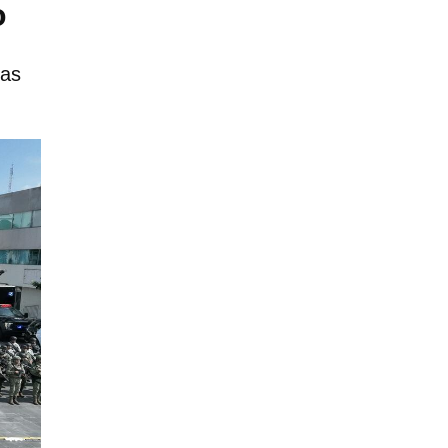
o
las