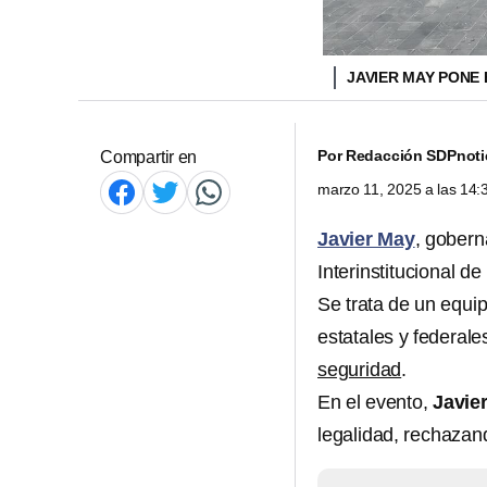
JAVIER MAY PONE
Por
Redacción SDPnoti
Compartir en
marzo 11, 2025 a las 14
Javier May
, gober
Interinstitucional d
Se trata de un equi
estatales y federal
seguridad
.
En el evento,
Javie
legalidad, rechazand