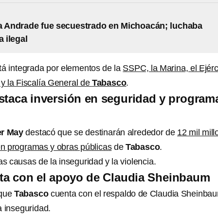
a Andrade fue secuestrado en Michoacán; luchaba
a ilegal
á integrada por elementos de la
SSPC, la Marina, el Ejérc
 y la Fiscalía General de
Tabasco
.
staca inversión en seguridad y program
er May
destacó que se destinarán alrededor de
12 mil mil
n programas y obras públicas
de
Tabasco
.
as causas de la inseguridad y la violencia.
ta con el apoyo de Claudia Sheinbaum
 que
Tabasco
cuenta con el respaldo de Claudia Sheinba
a inseguridad.