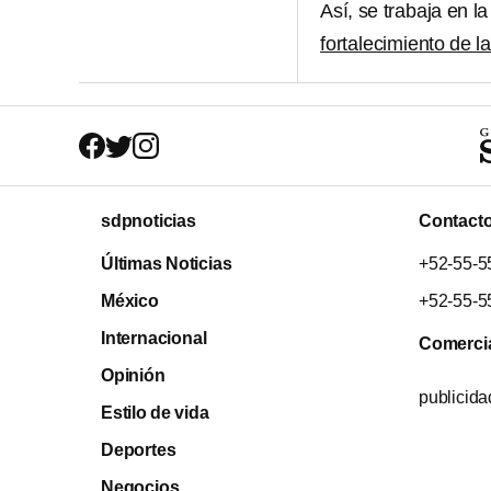
Así, se trabaja en l
fortalecimiento de la
sdpnoticias
Contact
Últimas Noticias
+52-55-5
México
+52-55-5
Internacional
Comerci
Opinión
publicid
Estilo de vida
Deportes
Negocios