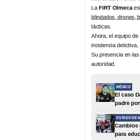
La
FIRT Olmeca
es
blindados, drones, 
tácticas.
Ahora, el equipo de 
incidencia delictiv
Su presencia en las 
autoridad.
MÉXICO
El caso D
padre po
ESTADO DE 
Cambios d
para educ