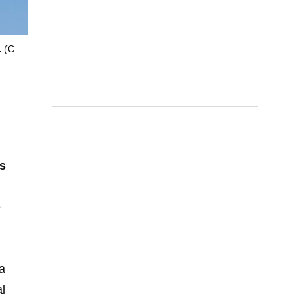
.
(C
cs
e
ia
l