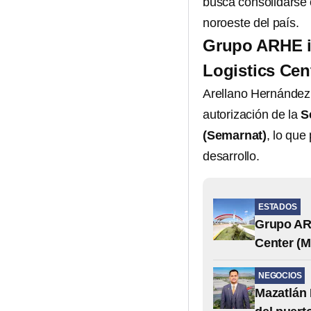
busca consolidarse 
noroeste del país.
Grupo ARHE i
Logistics Cent
Arellano Hernández 
autorización de la
S
(Semarnat)
, lo que
desarrollo.
ESTADOS
Grupo ARH
Center (
NEGOCIOS
Mazatlán 