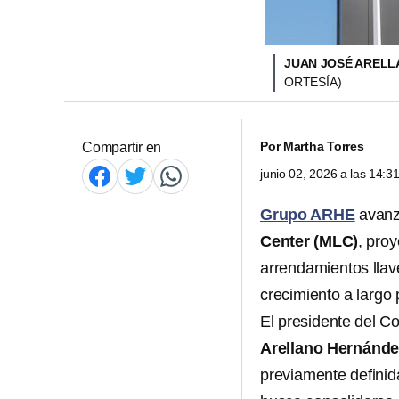
JUAN JOSÉ ARELL
ORTESÍA)
Por
Martha Torres
Compartir en
junio 02, 2026 a las 14:
Grupo ARHE
avanza
Center (MLC)
, pro
arrendamientos llav
crecimiento a largo 
El presidente del 
Arellano Hernánde
previamente definida