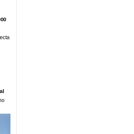
900
recta
al
no