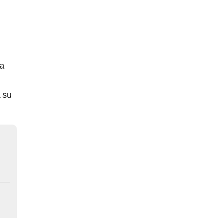
la
a su