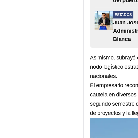
del puert
ESTADOS
Juan José
Administr
Blanca
Asimismo, subrayó q
nodo logístico estr
nacionales.
El empresario recon
cautela en diversos 
segundo semestre de
de proyectos y la ll