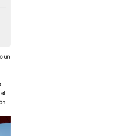
mo un
y
o
 el
ión