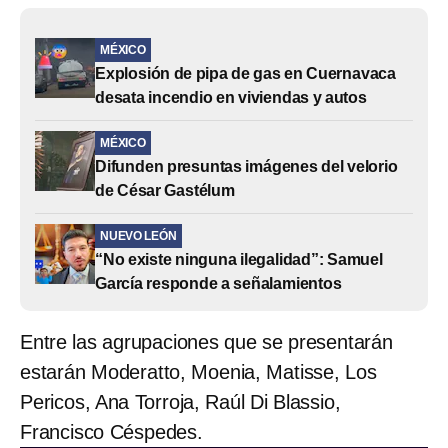
MÉXICO
Explosión de pipa de gas en Cuernavaca
desata incendio en viviendas y autos
MÉXICO
Difunden presuntas imágenes del velorio
de César Gastélum
NUEVO LEÓN
“No existe ninguna ilegalidad”: Samuel
García responde a señalamientos
Entre las agrupaciones que se presentarán
estarán Moderatto, Moenia, Matisse, Los
Pericos, Ana Torroja, Raúl Di Blassio,
Francisco Céspedes.