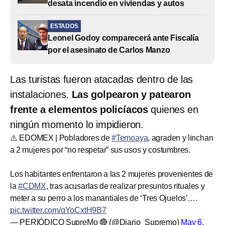
desata incendio en viviendas y autos
ESTADOS
Leonel Godoy comparecerá ante Fiscalía
por el asesinato de Carlos Manzo
Las turistas fueron atacadas dentro de las
instalaciones.
Las golpearon y patearon
frente a elementos policíacos
quienes en
ningún momento lo impidieron.
⚠️ EDOMEX | Pobladores de
#Temoaya
, agraden y linchan
a 2 mujeres por “no respetar” sus usos y costumbres.
Los habitantes enfrentaron a las 2 mujeres provenientes de
la
#CDMX
, tras acusarlas de realizar presuntos rituales y
meter a su perro a los manantiales de ‘Tres Ojuelos’.…
pic.twitter.com/qYoCxtH9B7
— PERIÓDICO SupreMo 🔴 (@Diario_Supremo)
May 6,