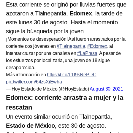
Esta corriente se originó por lluvias fuertes que
azotaron a Tlalnepantla,
Edomex
, la tarde de
este lunes 30 de agosto. Hasta el momento
sigue la búsqueda por la joven.
¡Momentos de desesperación! Así fueron arrastrados por la
corriente dos jóvenes en
#Tlalnepantla
,
#Edomex
, al
intentar cruzar por una canaleta en
#LaPresa
. A pesar de
los esfuerzos por localizarla, una joven de 18 sigue
desaparecida.
Más información en
https://t.co/T1f9sNePDC
pic.twitter.com/64zsXiEwha
— Hoy Estado de México (@HoyEstado)
August 30, 2021
Edomex: corriente arrastra a mujer y la
rescatan
Un evento similar ocurrió en Tlalnepantla,
Estado de México,
este 30 de agosto.