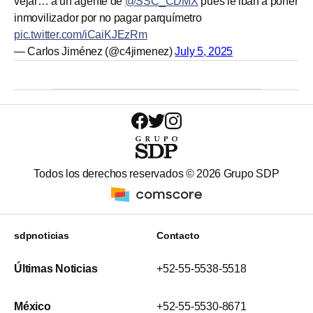
vejar… a un agente de
@SSC_CDMX
pues le iban a poner
inmovilizador por no pagar parquímetro
pic.twitter.com/iCaiKJEzRm
— Carlos Jiménez (@c4jimenez)
July 5, 2025
Todos los derechos reservados ©
2026
Grupo SDP
sdpnoticias
Contacto
Últimas Noticias
+52-55-5538-5518
México
+52-55-5530-8671