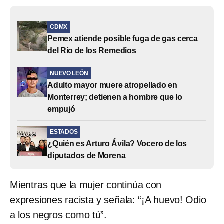
CDMX
Pemex atiende posible fuga de gas cerca
del Río de los Remedios
NUEVO LEÓN
Adulto mayor muere atropellado en
Monterrey; detienen a hombre que lo
empujó
ESTADOS
¿Quién es Arturo Ávila? Vocero de los
diputados de Morena
Mientras que la mujer continúa con
expresiones racista y señala: “¡A huevo! Odio
a los negros como tú”.