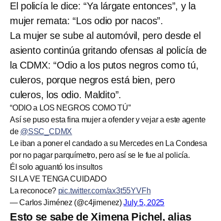
El policía le dice: “Ya lárgate entonces”, y la
mujer remata: “Los odio por nacos”.
La mujer se sube al automóvil, pero desde el
asiento continúa gritando ofensas al policía de
la CDMX: “Odio a los putos negros como tú,
culeros, porque negros está bien, pero
culeros, los odio. Maldito”.
“ODIO a LOS NEGROS COMO TÚ”
Así se puso esta fina mujer a ofender y vejar a este agente
de
@SSC_CDMX
Le iban a poner el candado a su Mercedes en La Condesa
por no pagar parquímetro, pero así se le fue al policía.
Él solo aguantó los insultos
SI LA VE TENGA CUIDADO
La reconoce?
pic.twitter.com/ax3t55YVFh
— Carlos Jiménez (@c4jimenez)
July 5, 2025
Esto se sabe de Ximena Pichel, alias