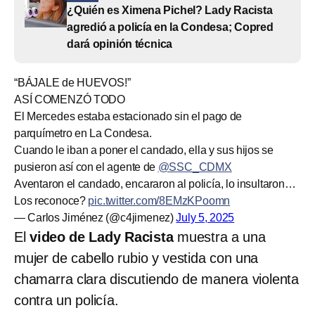
¿Quién es Ximena Pichel? Lady Racista
agredió a policía en la Condesa; Copred
dará opinión técnica
“BÁJALE de HUEVOS!”
ASÍ COMENZÓ TODO
El Mercedes estaba estacionado sin el pago de
parquímetro en La Condesa.
Cuando le iban a poner el candado, ella y sus hijos se
pusieron así con el agente de
@SSC_CDMX
Aventaron el candado, encararon al policía, lo insultaron…
Los reconoce?
pic.twitter.com/8EMzKPoomn
— Carlos Jiménez (@c4jimenez)
July 5, 2025
El
video de Lady Racista
muestra a una
mujer de cabello rubio y vestida con una
chamarra clara discutiendo de manera violenta
contra un policía.