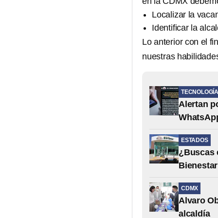
en la CDMX debem
Localizar la vaca
Identificar la alc
Lo anterior con el f
nuestras habilidade
TECNOLOGÍ
Alertan p
WhatsAp
ESTADOS
¿Buscas e
Bienestar
CDMX
Alvaro Ob
alcaldía