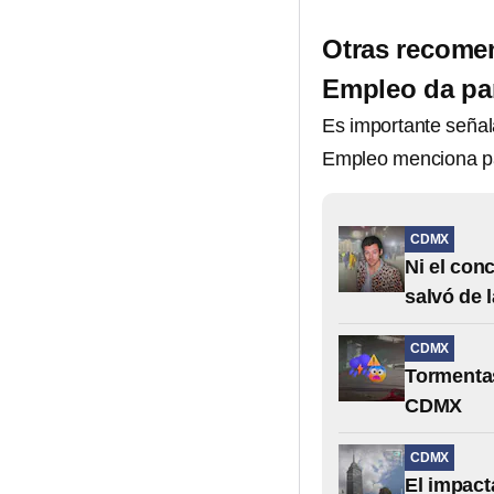
Otras recomen
Empleo da par
Es importante señal
Empleo menciona pa
CDMX
Ni el con
salvó de 
CDMX
Tormentas
CDMX
CDMX
El impact