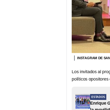
INSTAGRAM DE SA
Los invitados al pr
políticos opositore
ESTADOS
Enrique G
la movili