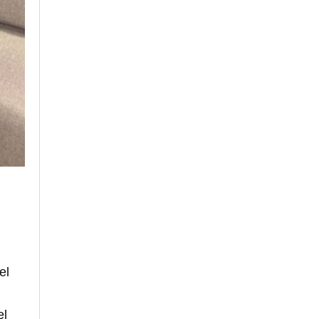
el
el