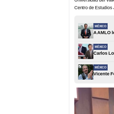
Universidad del Val
Centro de Estudios 
MÉXICO
A AMLO le
MÉXICO
Carlos Lo
MÉXICO
Vicente F