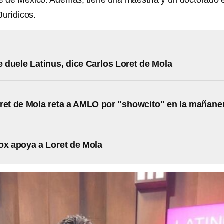
le de México. Además, tiene una maestría y un doctorado 
Jurídicos.
 duele Latinus, dice Carlos Loret de Mola
ret de Mola reta a AMLO por "showcito" en la mañane
ox apoya a Loret de Mola