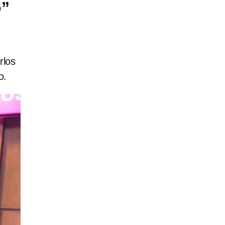
o”
rlos
o.