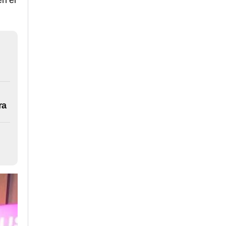
en el
ra