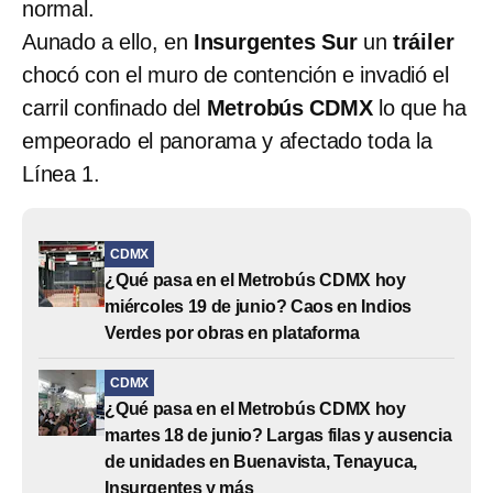
normal.
Aunado a ello, en
Insurgentes Sur
un
tráiler
chocó con el muro de contención e invadió el
carril confinado del
Metrobús CDMX
lo que ha
empeorado el panorama y afectado toda la
Línea 1.
CDMX
¿Qué pasa en el Metrobús CDMX hoy
miércoles 19 de junio? Caos en Indios
Verdes por obras en plataforma
CDMX
¿Qué pasa en el Metrobús CDMX hoy
martes 18 de junio? Largas filas y ausencia
de unidades en Buenavista, Tenayuca,
Insurgentes y más