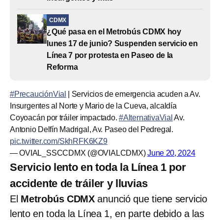
CDMX
¿Qué pasa en el Metrobús CDMX hoy
lunes 17 de junio? Suspenden servicio en
Línea 7 por protesta en Paseo de la
Reforma
#PrecauciónVial
| Servicios de emergencia acuden a Av.
Insurgentes al Norte y Mario de la Cueva, alcaldía
Coyoacán por tráiler impactado.
#AlternativaVial
Av.
Antonio Delfín Madrigal, Av. Paseo del Pedregal.
pic.twitter.com/SkhRFK6KZ9
— OVIAL_SSCCDMX (@OVIALCDMX)
June 20, 2024
Servicio lento en toda la Línea 1 por
accidente de tráiler y lluvias
El
Metrobús CDMX
anunció que tiene servicio
lento en toda la Línea 1, en parte debido a las