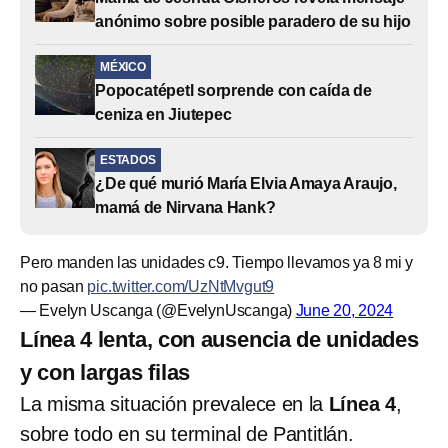
anónimo sobre posible paradero de su hijo
MÉXICO
Popocatépetl sorprende con caída de
ceniza en Jiutepec
ESTADOS
¿De qué murió María Elvia Amaya Araujo,
mamá de Nirvana Hank?
Pero manden las unidades c9. Tiempo llevamos ya 8 mi y
no pasan
pic.twitter.com/UzNtMvgut9
— Evelyn Uscanga (@EvelynUscanga)
June 20, 2024
Línea 4 lenta, con ausencia de unidades
y con largas filas
La misma situación prevalece en la
Línea 4
,
sobre todo en su terminal de Pantitlán.