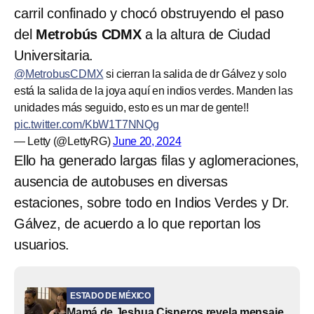
carril confinado y chocó obstruyendo el paso
del
Metrobús CDMX
a la altura de Ciudad
Universitaria.
@MetrobusCDMX
si cierran la salida de dr Gálvez y solo
está la salida de la joya aquí en indios verdes. Manden las
unidades más seguido, esto es un mar de gente!!
pic.twitter.com/KbW1T7NNQg
— Letty (@LettyRG)
June 20, 2024
Ello ha generado largas filas y aglomeraciones,
ausencia de autobuses en diversas
estaciones, sobre todo en Indios Verdes y Dr.
Gálvez, de acuerdo a lo que reportan los
usuarios.
ESTADO DE MÉXICO
Mamá de Jeshua Cisneros revela mensaje