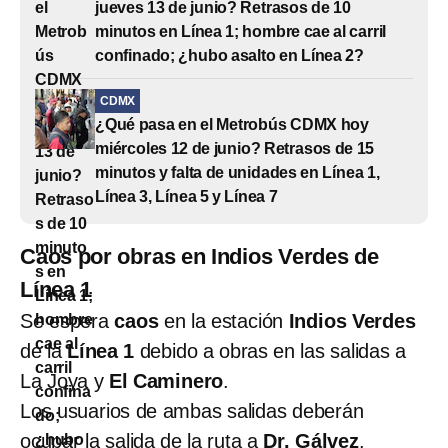
jueves 13 de junio? Retrasos de 10
minutos en Línea 1; hombre cae al carril
confinado; ¿hubo asalto en Línea 2?
CDMX
¿Qué pasa en el Metrobús CDMX hoy
miércoles 12 de junio? Retrasos de 15
minutos y falta de unidades en Línea 1,
Línea 3, Línea 5 y Línea 7
Caos por obras en Indios Verdes de
Línea 1
Se espera
caos
en la estación
Indios Verdes
de la
Línea 1
debido a obras en las salidas a
La Joya y
El Caminero
.
Los usuarios de ambas salidas deberán
ocupar la salida de la ruta a
Dr. Gálvez
.