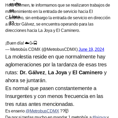
Hola Clemen, te informamos que se realizaron trabajos de
mantenimiento en la entrada de servicio hacia El
Caminero, sin embargo la entrada de servicio en dirección
a Doctor Gálvez, se encuentra operando para las
direcciones hacia La Joya y El Caminero.
¡Buen día! ☁️🥳🚍
— Metrobús CDMX (@MetrobusCDMX)
June 19, 2024
La molestia reside en que normalmente hay
aglomeraciones por la tardanza de esas tres
rutas:
Dr. Gálvez
,
La Joya
y
El Caminero
y
ahora se juntarán.
Es normal que pasen constantemente a
Insurgentes y con menos frecuencia en las
tres rutas antes mencionadas.
Es enserio
@MetrobusCDMX
??🤯
De por si tardas mucho en mandar 1 metrobús a
#lajoya
y