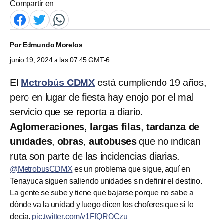
Compartir en
Por
Edmundo Morelos
junio 19, 2024 a las 07:45 GMT-6
El
Metrobús CDMX
está cumpliendo 19 años,
pero en lugar de fiesta hay enojo por el mal
servicio que se reporta a diario.
Aglomeraciones
,
largas filas
,
tardanza de
unidades
,
obras
,
autobuses
que no indican
ruta son parte de las incidencias diarias.
@MetrobusCDMX
es un problema que sigue, aquí en
Tenayuca siguen saliendo unidades sin definir el destino.
La gente se sube y tiene que bajarse porque no sabe a
dónde va la unidad y luego dicen los choferes que si lo
decía.
pic.twitter.com/v1FfQROCzu