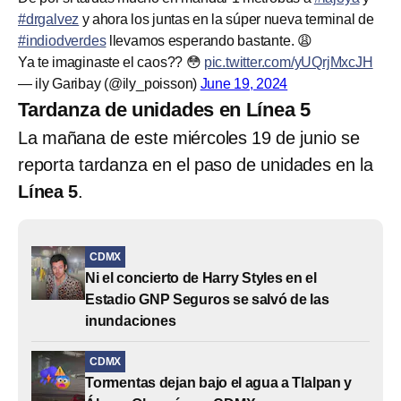
#drgalvez
y ahora los juntas en la súper nueva terminal de
#indiodverdes
llevamos esperando bastante. 😩
Ya te imaginaste el caos?? 😳
pic.twitter.com/yUQrjMxcJH
— ily Garibay (@ily_poisson)
June 19, 2024
Tardanza de unidades en Línea 5
La mañana de este miércoles 19 de junio se
reporta tardanza en el paso de unidades en la
Línea 5
.
CDMX
Ni el concierto de Harry Styles en el
Estadio GNP Seguros se salvó de las
inundaciones
CDMX
Tormentas dejan bajo el agua a Tlalpan y