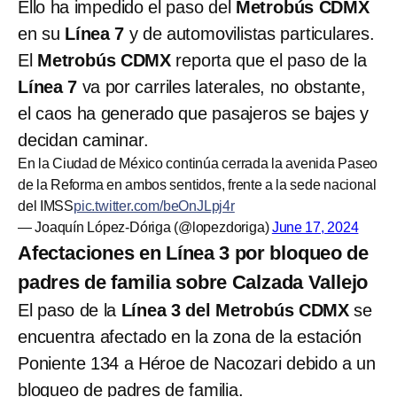
Ello ha impedido el paso del
Metrobús CDMX
en su
Línea 7
y de automovilistas particulares.
El
Metrobús CDMX
reporta que el paso de la
Línea 7
va por carriles laterales, no obstante,
el caos ha generado que pasajeros se bajes y
decidan caminar.
En la Ciudad de México continúa cerrada la avenida Paseo
de la Reforma en ambos sentidos, frente a la sede nacional
del IMSS
pic.twitter.com/beOnJLpj4r
— Joaquín López-Dóriga (@lopezdoriga)
June 17, 2024
Afectaciones en Línea 3 por bloqueo de
padres de familia sobre Calzada Vallejo
El paso de la
Línea 3 del Metrobús CDMX
se
encuentra afectado en la zona de la estación
Poniente 134 a Héroe de Nacozari debido a un
bloqueo de padres de familia.