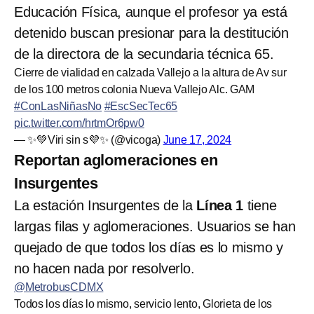
Educación Física, aunque el profesor ya está
detenido buscan presionar para la destitución
de la directora de la secundaria técnica 65.
Cierre de vialidad en calzada Vallejo a la altura de Av sur
de los 100 metros colonia Nueva Vallejo Alc. GAM
#ConLasNiñasNo
#EscSecTec65
pic.twitter.com/hrtmOr6pw0
— ✨💚Viri sin s💜✨ (@vicoga)
June 17, 2024
Reportan aglomeraciones en
Insurgentes
La estación Insurgentes de la
Línea 1
tiene
largas filas y aglomeraciones. Usuarios se han
quejado de que todos los días es lo mismo y
no hacen nada por resolverlo.
@MetrobusCDMX
Todos los días lo mismo, servicio lento, Glorieta de los