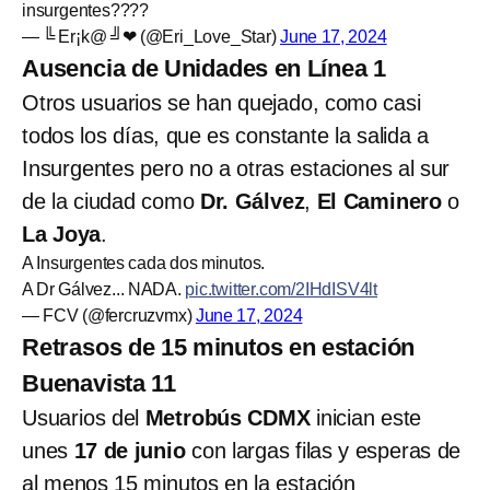
insurgentes????
— ╚ Er¡k@ ╝❤ (@Eri_Love_Star)
June 17, 2024
Ausencia de Unidades en Línea 1
Otros usuarios se han quejado, como casi
todos los días, que es constante la salida a
Insurgentes pero no a otras estaciones al sur
de la ciudad como
Dr. Gálvez
,
El Caminero
o
La Joya
.
A Insurgentes cada dos minutos.
A Dr Gálvez... NADA.
pic.twitter.com/2IHdISV4lt
— FCV (@fercruzvmx)
June 17, 2024
Retrasos de 15 minutos en estación
Buenavista 11
Usuarios del
Metrobús CDMX
inician este
unes
17 de junio
con largas filas y esperas de
al menos 15 minutos en la estación