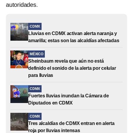
autoridades.
CDMX
Lluvias en CDMX activan alerta naranja y
amarilla; estas son las alcaldías afectadas
MÉXICO
Sheinbaum revela que aún no está
definido el sonido de la alerta por celular
para lluvias
CDMX
Fuertes lluvias inundan la Cámara de
Diputados en CDMX
CDMX
Tres alcaldías de CDMX entran en alerta
roja por lluvias intensas