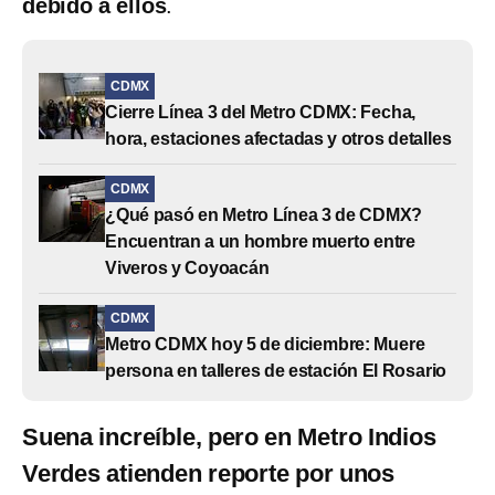
debido a ellos
.
CDMX
Cierre Línea 3 del Metro CDMX: Fecha,
hora, estaciones afectadas y otros detalles
CDMX
¿Qué pasó en Metro Línea 3 de CDMX?
Encuentran a un hombre muerto entre
Viveros y Coyoacán
CDMX
Metro CDMX hoy 5 de diciembre: Muere
persona en talleres de estación El Rosario
Suena increíble, pero en Metro Indios
Verdes atienden reporte por unos