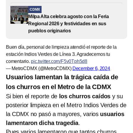
CDMX
Milpa Alta celebra agosto con la Feria
Regional 2026 y festividades en sus
pueblos originarios
Buen día, personal de limpieza atendió el reporte de la
estación Indios Verdes de Línea 3. Agradecemos tu
comentario.
pic.twitter.com/F5v0Tph5d8
— MetroCDMX (@MetroCDMX)
December 6, 2024
Usuarios lamentan la trágica caída de
los churros en el Metro de la CDMX
Si bien el reporte de
los churros caídos
y su
posterior limpieza en el Metro Indios Verdes de
la CDMX no pasó a mayores, varios
usuarios
lamentaron dicha tragedia
.
Pues varios lamentaron que tantos churros