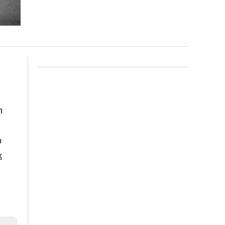
n
o
x