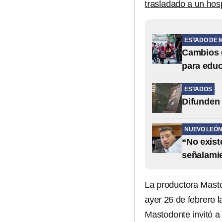
trasladado a un hosp
ESTADO DE 
Cambios d
para educ
ESTADOS
Difunden 
NUEVO LEÓ
“No exist
señalami
La productora Masto
ayer 26 de febrero l
Mastodonte invitó a 