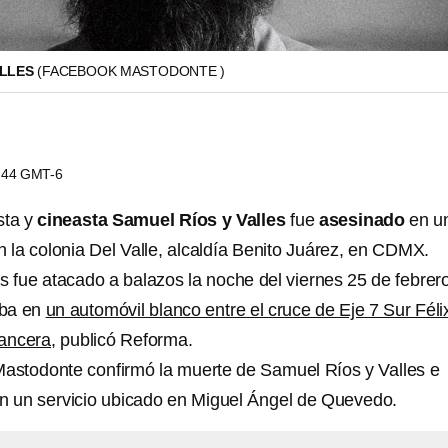
ALLES
(FACEBOOK MASTODONTE )
7:44 GMT-6
sta y
cineasta
Samuel Ríos y Valles
fue
asesinado
en u
n la colonia Del Valle, alcaldía Benito Juárez, en CDMX.
s fue atacado a balazos la noche del viernes 25 de febrer
aba en
un automóvil blanco entre el cruce de Eje 7 Sur Féli
ancera
, publicó Reforma.
Mastodonte confirmó la muerte de Samuel Ríos y Valles e
n un servicio ubicado en Miguel Ángel de Quevedo.