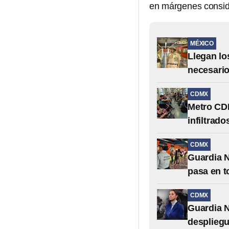
en márgenes consid
MÉXICO
Llegan lo
necesari
CDMX
Metro CDM
infiltrad
CDMX
Guardia N
pasa en t
CDMX
Guardia N
despliegu