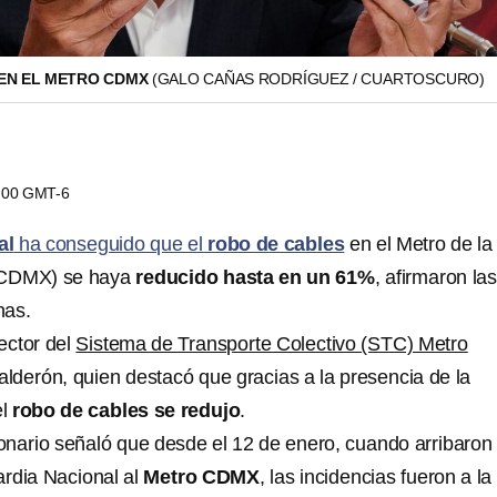
EN EL METRO CDMX
(GALO CAÑAS RODRÍGUEZ / CUARTOSCURO)
9:00 GMT-6
al
ha conseguido que el
robo de cables
en el Metro de la
(CDMX) se haya
reducido hasta en un 61%
, afirmaron la
nas.
rector del
Sistema de Transporte Colectivo (STC) Metro
alderón, quien destacó que gracias a la presencia de la
l
robo de cables se redujo
.
ionario señaló que desde el 12 de enero, cuando arribaron 
rdia Nacional al
Metro CDMX
, las incidencias fueron a la