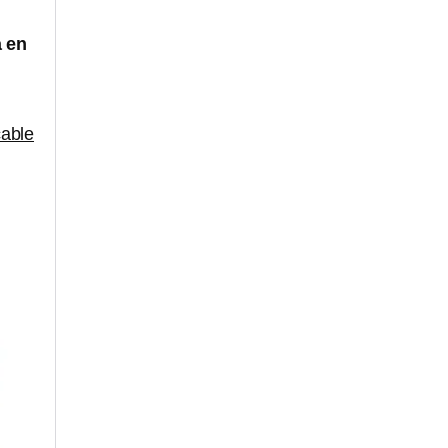
a en
cable