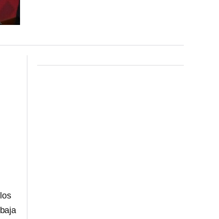
s
los
 baja