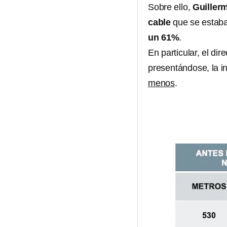
Sobre ello,
Guiller
cable
que se estaba
un 61%
.
En particular, el di
presentándose, la i
menos
.