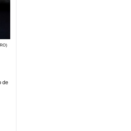
RO)
go de