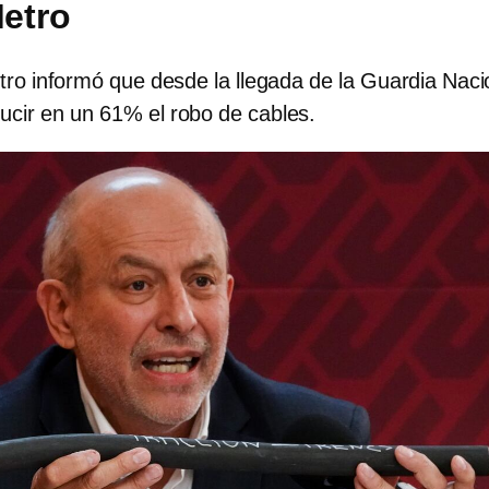
etro
etro informó que desde la llegada de la Guardia Naci
ucir en un 61% el robo de cables.