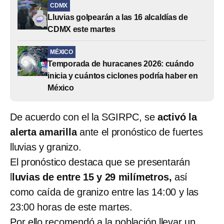
CDMX
Lluvias golpearán a las 16 alcaldías de
CDMX este martes
MÉXICO
Temporada de huracanes 2026: cuándo
inicia y cuántos ciclones podría haber en
México
De acuerdo con el la SGIRPC, se
activó la
alerta amarilla
ante el pronóstico de fuertes
lluvias y granizo.
El pronóstico destaca que se presentarán
l
luvias de entre 15 y 29 milímetros,
así
como caída de granizo entre las 14:00 y las
23:00 horas de este martes.
Por ello recomendó a la población llevar un