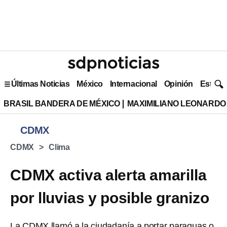
Últimas Noticias
México
Internacional
Opinión
Estilo 
BRASIL BANDERA DE MÉXICO
MAXIMILIANO LEONARDO
CDMX
CDMX
Clima
CDMX activa alerta amarilla
por lluvias y posible granizo
La CDMX llamó a la ciudadanía a portar paraguas o