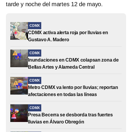
tarde y noche del martes 12 de mayo.
CDMX
CDMX activa alerta roja por lluvias en
Gustavo A. Madero
CDMX
Inundaciones en CDMX colapsan zona de
Bellas Artes y Alameda Central
CDMX
Metro CDMX va lento por lluvias; reportan
afectaciones en todas las líneas
CDMX
Presa Becerra se desborda tras fuertes
lluvias en Álvaro Obregón