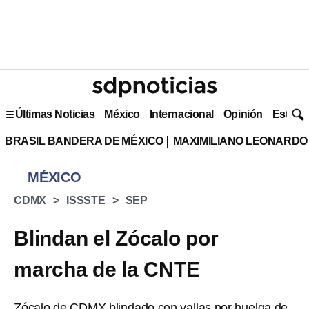
Últimas Noticias
México
Internacional
Opinión
Estilo 
BRASIL BANDERA DE MÉXICO
MAXIMILIANO LEONARDO
MÉXICO
CDMX
ISSSTE
SEP
Blindan el Zócalo por
marcha de la CNTE
Zócalo de CDMX blindado con vallas por huelga de