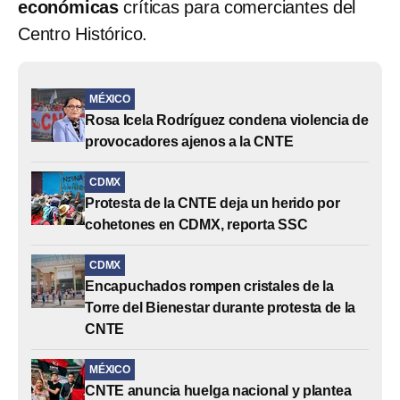
económicas
críticas para comerciantes del
Centro Histórico.
MÉXICO
Rosa Icela Rodríguez condena violencia de
provocadores ajenos a la CNTE
CDMX
Protesta de la CNTE deja un herido por
cohetones en CDMX, reporta SSC
CDMX
Encapuchados rompen cristales de la
Torre del Bienestar durante protesta de la
CNTE
MÉXICO
CNTE anuncia huelga nacional y plantea