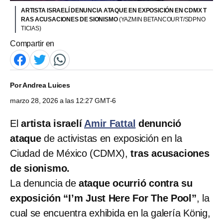
ARTISTA ISRAELÍ DENUNCIA ATAQUE EN EXPOSICIÓN EN CDMX T
RAS ACUSACIONES DE SIONISMO
(YAZMIN BETANCOURT/SDPNO
TICIAS)
Compartir en
Por
Andrea Luices
marzo 28, 2026 a las 12:27 GMT-6
El
artista israelí
Amir Fattal
denunció
ataque
de activistas en exposición en la
Ciudad de México (CDMX),
tras acusaciones
de sionismo.
La denuncia de
ataque ocurrió contra su
exposición “I’m Just Here For The Pool”
, la
cual se encuentra exhibida en la galería König,