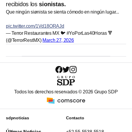
recibidos los
sionistas.
Que ningún siønista se sienta cómodo en ningún lugar...
pic.twitter.com/1Vd18ORAJd
— Terror Restaurantes MX 🐦 #YoPorLas40Horas 🔻
(@TerrorRestMX)
March 27, 2026
Todos los derechos reservados ©
2026
Grupo SDP
sdpnoticias
Contacto
Últimas Noticias
+52-55-5538-5518