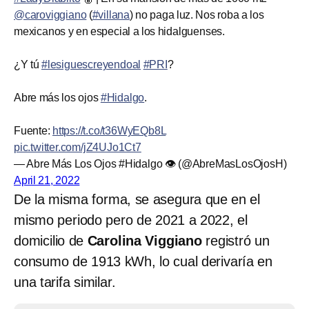
@caroviggiano
(
#villana
) no paga luz. Nos roba a los
mexicanos y en especial a los hidalguenses.
¿Y tú
#lesiguescreyendoal
#PRI
?
Abre más los ojos
#Hidalgo
.
Fuente:
https://t.co/t36WyEQb8L
pic.twitter.com/jZ4UJo1Ct7
— Abre Más Los Ojos #Hidalgo 👁 (@AbreMasLosOjosH)
April 21, 2022
De la misma forma, se asegura que en el
mismo periodo pero de 2021 a 2022, el
domicilio de
Carolina Viggiano
registró un
consumo de 1913 kWh, lo cual derivaría en
una tarifa similar.