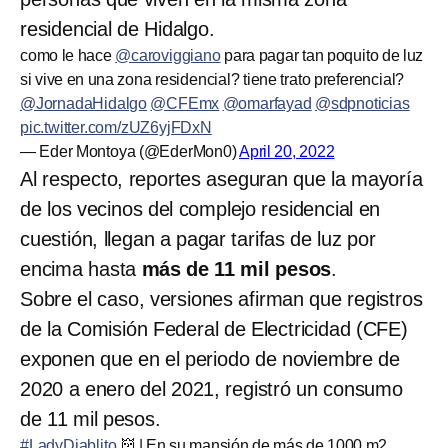
residencial de Hidalgo.
como le hace
@caroviggiano
para pagar tan poquito de luz
si vive en una zona residencial? tiene trato preferencial?
@JornadaHidalgo
@CFEmx
@omarfayad
@sdpnoticias
pic.twitter.com/zUZ6yjFDxN
— Eder Montoya (@EderMon0)
April 20, 2022
Al respecto, reportes aseguran que la mayoría
de los vecinos del complejo residencial en
cuestión, llegan a pagar tarifas de luz por
encima hasta
más de 11 mil pesos
.
Sobre el caso, versiones afirman que registros
de la Comisión Federal de Electricidad (CFE)
exponen que en el periodo de noviembre de
2020 a enero del 2021, registró un consumo
de 11 mil pesos.
#LadyDiablito
👹 | En su mansión de más de 1000 m2