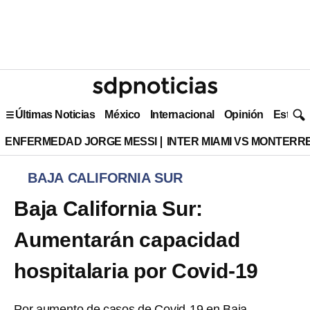
Últimas Noticias
México
Internacional
Opinión
Estilo 
ENFERMEDAD JORGE MESSI
INTER MIAMI VS MONTERR
BAJA CALIFORNIA SUR
Baja California Sur:
Aumentarán capacidad
hospitalaria por Covid-19
Por aumento de casos de Covid-19 en Baja