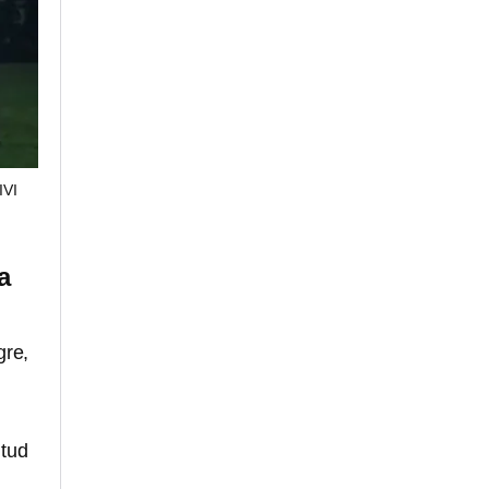
IVI
a
gre,
ntud