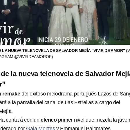
E LA NUEVA TELENOVELA DE SALVADOR MEJÍA “VIVIR DE AMOR”
(V
TAGRAM @VIVIRDEAMOROF)
l de la nueva telenovela de Salvador Mejí
r”
n
remake
del exitoso melodrama portugués Lazos de San
rá a la pantalla del canal de Las Estrellas a cargo del
Mejía.
ela contará con un
elenco
primer nivel que mezcla la juve
liderado por
Gala Montes
y Emmanuel Palomares.