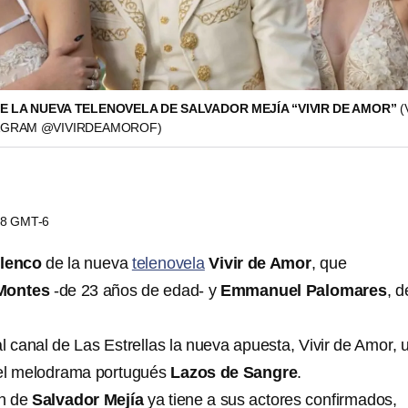
E LA NUEVA TELENOVELA DE SALVADOR MEJÍA “VIVIR DE AMOR”
(
AGRAM @VIVIRDEAMOROF)
:48 GMT-6
lenco
de la nueva
telenovela
Vivir de Amor
, que
Montes
-de 23 años de edad- y
Emmanuel Palomares
, d
l canal de Las Estrellas la nueva apuesta, Vivir de Amor, 
el melodrama portugués
Lazos de Sangre
.
ón de
Salvador Mejía
ya tiene a sus actores confirmados,