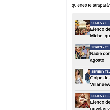
quienes te atraparán
SERIES Y TE
Elenco de
Michel qu
SERIES Y TE
Nadie com
agosto
SERIES Y TE
Golpe de 
Villanuev
SERIES Y TE
Elenco de 
novelas y