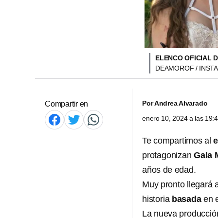
ELENCO OFICIAL D
DEAMOROF / INST
Por
Andrea Alvarado
Compartir en
enero 10, 2024 a las 19
Te compartimos al
e
protagonizan
Gala 
años de edad.
Muy pronto llegará a
historia
basada
en 
La nueva producci