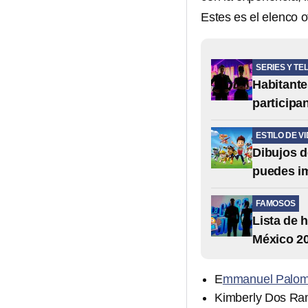
Estes es el elenco o
SERIES Y TE
Habitante
participa
ESTILO DE V
Dibujos d
puedes i
FAMOSOS
Lista de 
México 2
E
mmanuel Palom
Kimberly Dos Ram