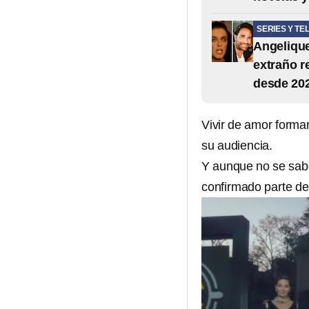
SERIES Y TE
Angelique
extraño r
desde 20
Vivir de amor formar
su audiencia.
Y aunque no se sabe
confirmado parte del