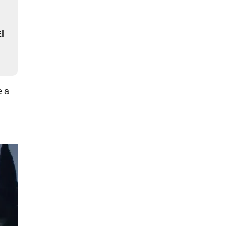
l
e a