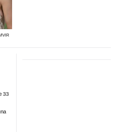
VIVIR
e 33
una