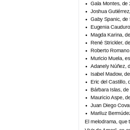
Gala Montes, de
Joshua Gutiérrez
Gaby Spanic, de 
Eugenia Cauduro,
Magda Karina, de
René Strickler, d
Roberto Romano,
Muricio Muela, es
Adanely Núñez, 
Isabel Madow, d
Eric del Castillo
Bárbara Islas, d
Mauricio Aspe, d
Juan Diego Covar
Mariluz Bermúdez
El melodrama, que t