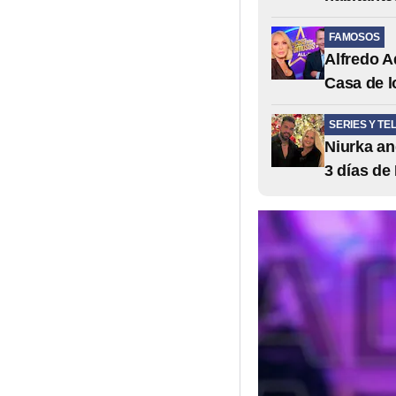
FAMOSOS
Alfredo A
Casa de l
SERIES Y TE
Niurka an
3 días de