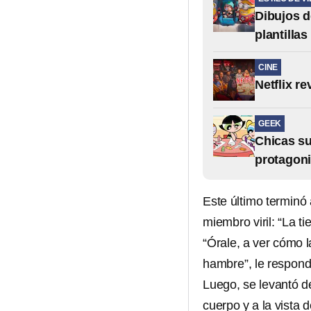
Dibujos d
plantilla
CINE
Netflix r
GEEK
Chicas su
protagoni
Este último terminó
miembro viril: “La ti
“Órale, a ver cómo 
hambre”, le respond
Luego, se levantó d
cuerpo y a la vista 