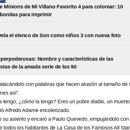
e Minions de Mi Villano Favorito 4 para colorear: 10
s bonitas para imprimir
evela el elenco de Son como niños 3 con nueva foto
perpoderosas: Nombre y características de las
stas de la amada serie de los 90
 atacándolo con palabras que hacen alusión al tamaño de 
enes así”.
la tengo, ¿cómo la tengo? Eres un pobre diablo, un muerto
ió Alfredo Adame encolerizado.
e su asiento y encaró a Paulo Quevedo, empujándolo con
de todos los habitantes de La Casa de los Famosos All Star