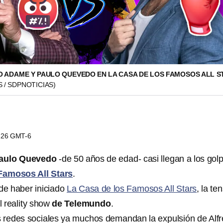
O ADAME Y PAULO QUEVEDO EN LA CASA DE LOS FAMOSOS ALL S
 / SDPNOTICIAS)
0:26 GMT-6
aulo Quevedo
-de 50 años de edad- casi llegan a los gol
Famosos All Stars
.
de haber iniciado
La Casa de los Famosos All Stars
, la te
l reality show
de Telemundo
.
as redes sociales ya muchos demandan la expulsión de Alf