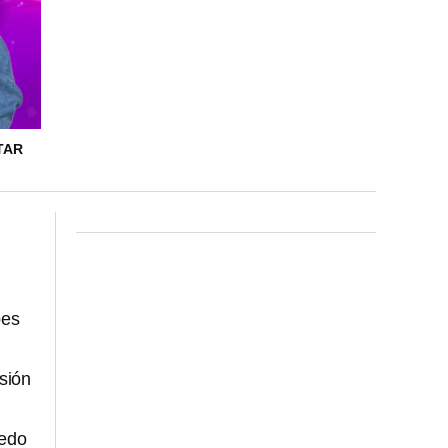
TAR
pes
nsión
redo