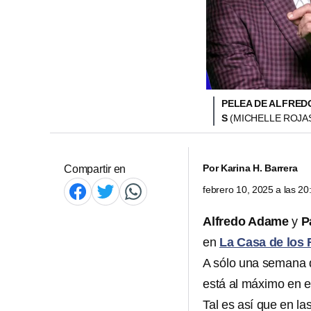
PELEA DE ALFRED
S
(MICHELLE ROJAS
Por
Karina H. Barrera
Compartir en
febrero 10, 2025 a las 2
Alfredo Adame
y
P
en
La Casa de los 
A sólo una semana 
está al máximo en e
Tal es así que en l