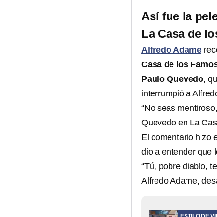
Así fue la pe
La Casa de lo
Alfredo Adame
reco
Casa de los Famo
Paulo Quevedo
, q
interrumpió a Alfre
“No seas mentiroso,
Quevedo en La Casa
El comentario hizo 
dio a entender que 
“Tú, pobre diablo, te
Alfredo Adame, de
ESTILO DE V