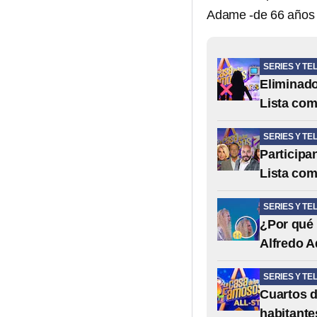
Adame -de 66 años 
SERIES Y TE
Eliminado
Lista com
SERIES Y TE
Participa
Lista com
SERIES Y TE
¿Por qué 
Alfredo A
SERIES Y TE
Cuartos d
habitante