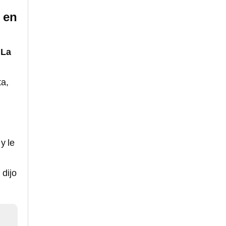
 en
 La
ta,
y le
 dijo