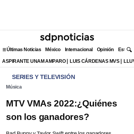
Últimas Noticias
México
Internacional
Opinión
Estilo 
ASPIRANTE UNAM AMPARO
LUIS CÁRDENAS MVS
LLU
SERIES Y TELEVISIÓN
Música
MTV VMAs 2022:¿Quiénes
son los ganadores?
Bad Bunny y Taylor Swift entre los ganadores