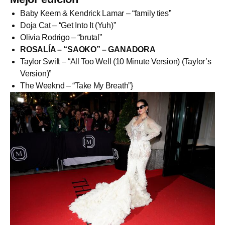
Baby Keem & Kendrick Lamar – “family ties”
Doja Cat – “Get Into It (Yuh)”
Olivia Rodrigo – “brutal”
ROSALÍA – “SAOKO” – GANADORA
Taylor Swift – “All Too Well (10 Minute Version) (Taylor’s
Version)”
The Weeknd – “Take My Breath”}