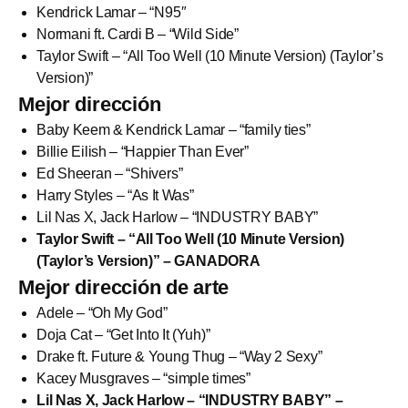
Kendrick Lamar – “N95″
Normani ft. Cardi B – “Wild Side”
Taylor Swift – “All Too Well (10 Minute Version) (Taylor’s
Version)”
Mejor dirección
Baby Keem & Kendrick Lamar – “family ties”
Billie Eilish – “Happier Than Ever”
Ed Sheeran – “Shivers”
Harry Styles – “As It Was”
Lil Nas X, Jack Harlow – “INDUSTRY BABY”
Taylor Swift – “All Too Well (10 Minute Version)
(Taylor’s Version)” – GANADORA
Mejor dirección de arte
Adele – “Oh My God”
Doja Cat – “Get Into It (Yuh)”
Drake ft. Future & Young Thug – “Way 2 Sexy”
Kacey Musgraves – “simple times”
Lil Nas X, Jack Harlow – “INDUSTRY BABY” –