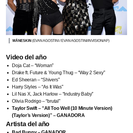
MÅNESKIN
(EVAN AGOSTINI / EVAN AGOSTINI/INVISION/AP)
Video del año
Doja Cat – “Woman”
Drake ft. Future & Young Thug – “Way 2 Sexy”
Ed Sheeran – “Shivers”
Harry Styles – “As It Was”
Lil Nas X, Jack Harlow – “Industry Baby”
Olivia Rodrigo – “brutal”
Taylor Swift – “All Too Well (10 Minute Version)
(Taylor’s Version)” – GANADORA
Artista del año
Bad Bunny – GANADOR