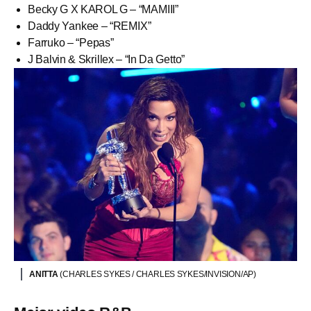
Becky G X KAROL G – “MAMIII”
Daddy Yankee – “REMIX”
Farruko – “Pepas”
J Balvin & Skrillex – “In Da Getto”
ANITTA
(CHARLES SYKES / CHARLES SYKES/INVISION/AP)