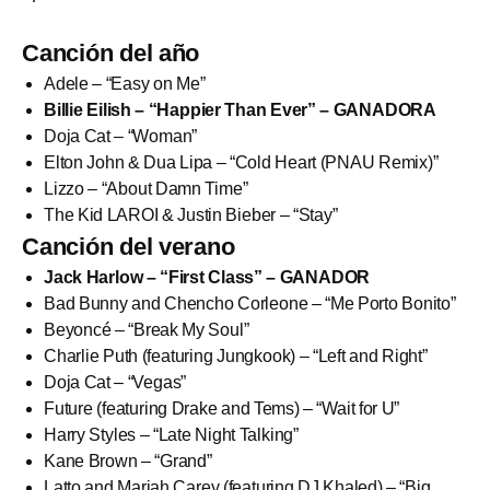
Canción del año
Adele – “Easy on Me”
Billie Eilish – “Happier Than Ever” – GANADORA
Doja Cat – “Woman”
Elton John & Dua Lipa – “Cold Heart (PNAU Remix)”
Lizzo – “About Damn Time”
The Kid LAROI & Justin Bieber – “Stay”
Canción del verano
Jack Harlow – “First Class” – GANADOR
Bad Bunny and Chencho Corleone – “Me Porto Bonito”
Beyoncé – “Break My Soul”
Charlie Puth (featuring Jungkook) – “Left and Right”
Doja Cat – “Vegas”
Future (featuring Drake and Tems) – “Wait for U”
Harry Styles – “Late Night Talking”
Kane Brown – “Grand”
Latto and Mariah Carey (featuring DJ Khaled) – “Big