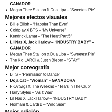
GANADOR
Megan Thee Stallion ft. Dua Lipa – “Sweetest Pie”
Mejores efectos visuales
Billie Eilish – “Happier Than Ever”
Coldplay X BTS – “My Universe”
Kendrick Lamar – “The Heart Part 5″
Lil Nas X, Jack Harlow – “INDUSTRY BABY” –
GANADOR
Megan Thee Stallion & Dua Lipa – “Sweetest Pie”
The Kid LAROI & Justin Bieber – “STAY”
Mejor coreografía
BTS – “Permission to Dance”
Doja Cat – “Woman” – GANADORA
FKA twigs ft. The Weeknd – “Tears In The Club”
Harry Styles – “As It Was”
Lil Nas X, Jack Harlow – “INDUSTRY BABY”
Normani ft. Cardi B – “Wild Side”
Mejor edición