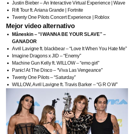
Justin Bieber – An Interactive Virtual Experience | Wave
Rift Tour ft. Ariana Grande | Fortnite
Twenty One Pilots Concert Experience | Roblox
Mejor video alternativo
Måneskin – “I WANNA BE YOUR SLAVE” –
GANADOR
Avril Lavigne ft. blackbear – “Love It When You Hate Me”
Imagine Dragons x JID – “Enemy”
Machine Gun Kelly ft. WILLOW – “emo girl”
Panic! At The Disco – “Viva Las Vengeance”
Twenty One Pilots – “Saturday”
WILLOW, Avril Lavigne ft. Travis Barker – “G R O W”