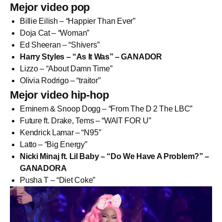
Mejor video pop
Billie Eilish – “Happier Than Ever”
Doja Cat – “Woman”
Ed Sheeran – “Shivers”
Harry Styles – “As It Was” – GANADOR
Lizzo – “About Damn Time”
Olivia Rodrigo – “traitor”
Mejor video hip-hop
Eminem & Snoop Dogg – “From The D 2 The LBC”
Future ft. Drake, Tems – “WAIT FOR U”
Kendrick Lamar – “N95″
Latto – “Big Energy”
Nicki Minaj ft. Lil Baby – “Do We Have A Problem?” –
GANADORA
Pusha T – “Diet Coke”