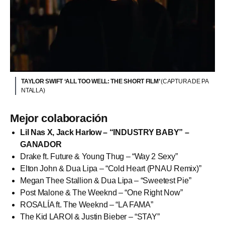
TAYLOR SWIFT ‘ALL TOO WELL: THE SHORT FILM’
(CAPTURA DE PA
NTALLA)
Mejor colaboración
Lil Nas X, Jack Harlow – “INDUSTRY BABY” –
GANADOR
Drake ft. Future & Young Thug – “Way 2 Sexy”
Elton John & Dua Lipa – “Cold Heart (PNAU Remix)”
Megan Thee Stallion & Dua Lipa – “Sweetest Pie”
Post Malone & The Weeknd – “One Right Now”
ROSALÍA ft. The Weeknd – “LA FAMA”
The Kid LAROI & Justin Bieber – “STAY”