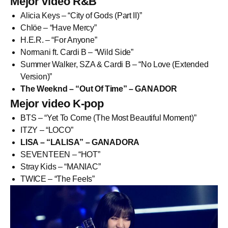
Mejor video R&B
Alicia Keys – “City of Gods (Part II)”
Chlöe – “Have Mercy”
H.E.R. – “For Anyone”
Normani ft. Cardi B – “Wild Side”
Summer Walker, SZA & Cardi B – “No Love (Extended
Version)”
The Weeknd – “Out Of Time” – GANADOR
Mejor video K-pop
BTS – “Yet To Come (The Most Beautiful Moment)”
ITZY – “LOCO”
LISA – “LALISA” – GANADORA
SEVENTEEN – “HOT”
Stray Kids – “MANIAC”
TWICE – “The Feels”