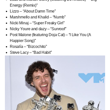
Energy (Remix)”
Lizzo – “About Damn Time”
Marshmello and Khalid – “Numb”
Nicki Minaj – “Super Freaky Girl”
Nicky Youre and dazy – “Sunroof”
Post Malone (featuring Doja Cat) – “I Like You (A
Happier Song)”
Rosalía – “Bizcochito”
Steve Lacy – “Bad Habit”