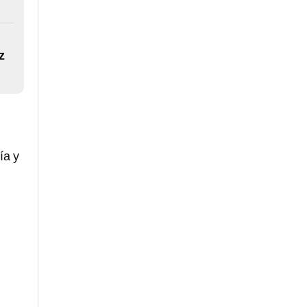
z
ía y