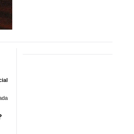
cial
ñada
?