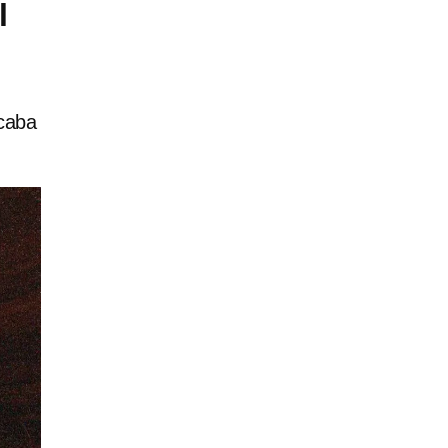
l
acaba