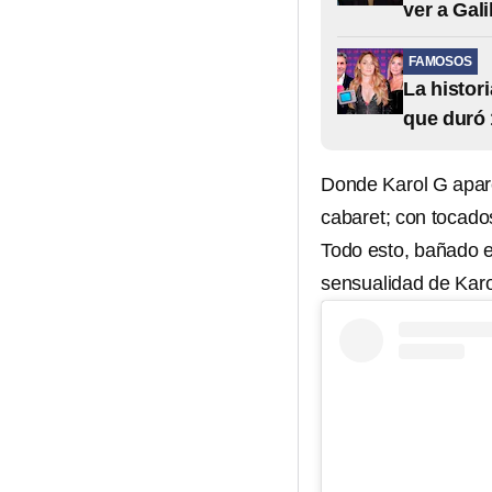
ver a Gali
FAMOSOS
La histor
que duró 
Donde Karol G apare
cabaret; con tocado
Todo esto, bañado 
sensualidad de Karo