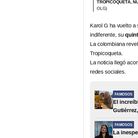
TROPICOQUETA, N
OLG)
Karol G ha vuelto a
indiferente, su
quin
La colombiana revel
Tropicoqueta.
La noticia llegó ac
redes sociales.
FAMOSOS
El increí
Gutiérrez,
FAMOSOS
La inespe