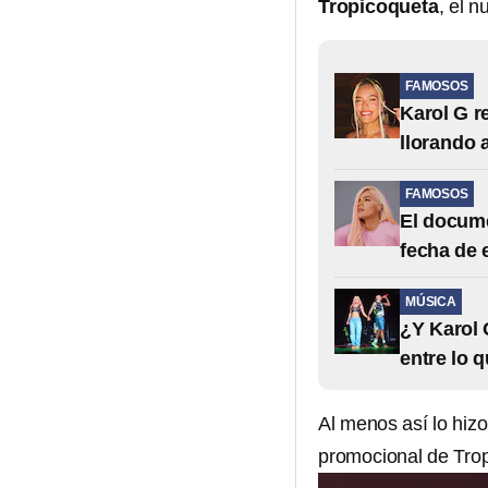
Tropicoqueta
, el 
FAMOSOS
Karol G r
llorando 
FAMOSOS
El docume
fecha de 
MÚSICA
¿Y Karol 
entre lo 
Al menos así lo hizo
promocional de Tro