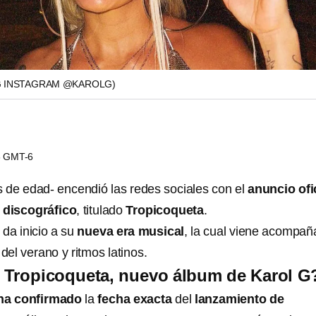
G INSTAGRAM @KAROLG)
28 GMT-6
 de edad- encendió las redes sociales con el
anuncio ofi
discográfico
, titulado
Tropicoqueta
.
 da inicio a su
nueva era musical
, la cual viene acompa
el verano y ritmos latinos.
 Tropicoqueta, nuevo álbum de Karol G
ha confirmado
la
fecha exacta
del
lanzamiento de