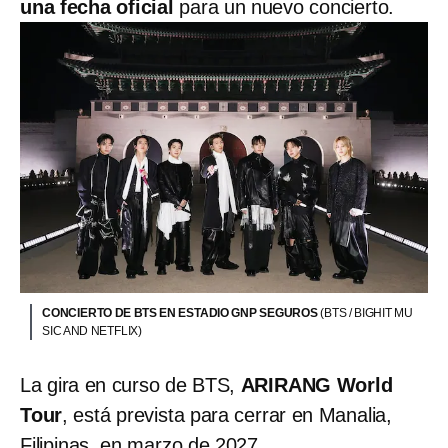
una fecha oficial
para un nuevo concierto.
CONCIERTO DE BTS EN ESTADIO GNP SEGUROS
(BTS / BIGHIT MU
SIC AND NETFLIX)
La gira en curso de BTS,
ARIRANG World
Tour
, está prevista para cerrar en Manalia,
Filipinas, en marzo de 2027.