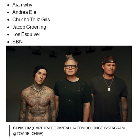
Aiamwhy
Andrea Ele
Chucho Teliz Grls
Jacob Groening
Los Esquivel
SBN
BLINK 182
(CAPTURA DE PANTALLA / TOM DELONGE INSTAGRAM
@TOMDELONGE)