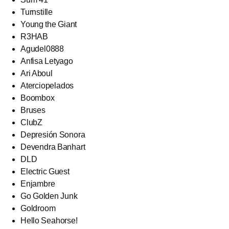
Turnstille
Young the Giant
R3HAB
Agudel0888
Anfisa Letyago
Ari Aboul
Aterciopelados
Boombox
Bruses
ClubZ
Depresión Sonora
Devendra Banhart
DLD
Electric Guest
Enjambre
Go Golden Junk
Goldroom
Hello Seahorse!