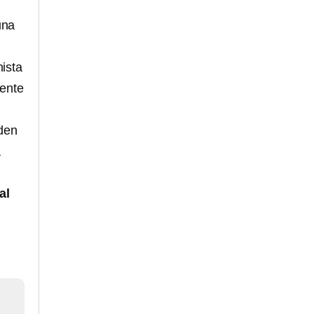
una
ista
mente
eden
a
al