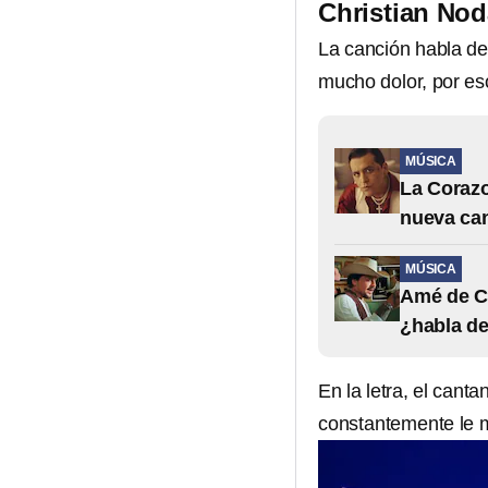
Christian Nod
La canción habla d
mucho dolor, por e
MÚSICA
La Corazo
nueva can
MÚSICA
Amé de Ch
¿habla d
En la letra, el can
constantemente le m