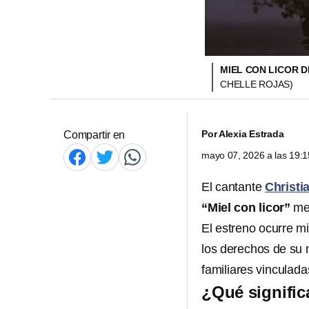
MIEL CON LICOR D
CHELLE ROJAS)
Por
Alexia Estrada
Compartir en
mayo 07, 2026 a las 19:
El cantante
Christi
“Miel con licor”
med
El estreno ocurre mi
los derechos de su 
familiares vinculada
¿Qué signific