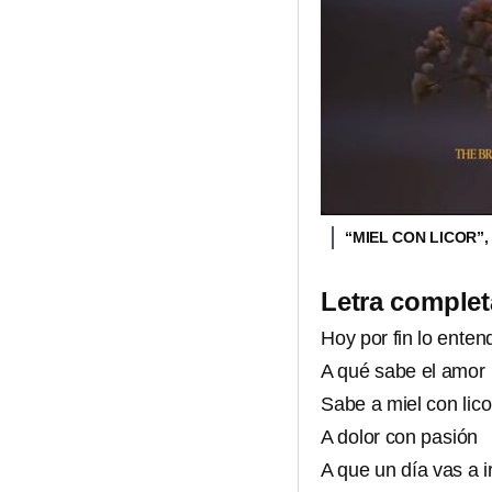
“MIEL CON LICOR”
Letra complet
Hoy por fin lo enten
A qué sabe el amor
Sabe a miel con lico
A dolor con pasión
A que un día vas a i