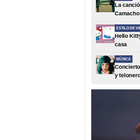
La canció
Camacho q
ESTILO DE V
Hello Kitt
casa
MÚSICA
Concierto
y teloner