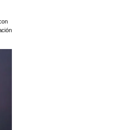
 con
ación