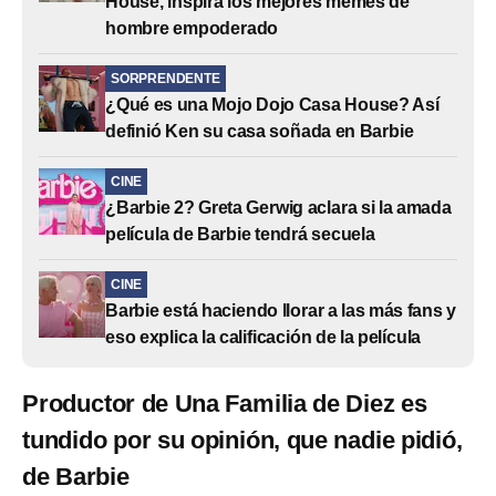
House, inspira los mejores memes de
hombre empoderado
SORPRENDENTE
¿Qué es una Mojo Dojo Casa House? Así
definió Ken su casa soñada en Barbie
CINE
¿Barbie 2? Greta Gerwig aclara si la amada
película de Barbie tendrá secuela
CINE
Barbie está haciendo llorar a las más fans y
eso explica la calificación de la película
Productor de Una Familia de Diez es
tundido por su opinión, que nadie pidió,
de Barbie