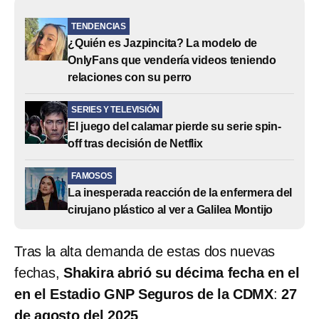
TENDENCIAS
¿Quién es Jazpincita? La modelo de
OnlyFans que vendería videos teniendo
relaciones con su perro
SERIES Y TELEVISIÓN
El juego del calamar pierde su serie spin-
off tras decisión de Netflix
FAMOSOS
La inesperada reacción de la enfermera del
cirujano plástico al ver a Galilea Montijo
Tras la alta demanda de estas dos nuevas
fechas,
Shakira abrió su décima fecha en el
en el Estadio GNP Seguros de la CDMX
:
27
de agosto del 2025
.