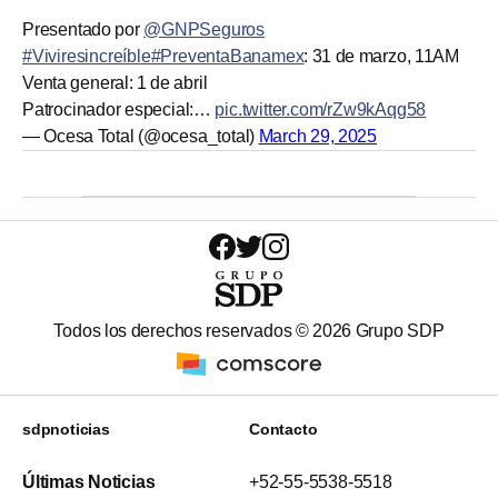
Presentado por
@GNPSeguros
#Viviresincreíble
#PreventaBanamex
: 31 de marzo, 11AM
Venta general: 1 de abril
Patrocinador especial:…
pic.twitter.com/rZw9kAqg58
— Ocesa Total (@ocesa_total)
March 29, 2025
Todos los derechos reservados ©
2026
Grupo SDP
sdpnoticias
Contacto
Últimas Noticias
+52-55-5538-5518