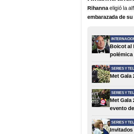
Rihanna
eligió la a
embarazada de su 
INTERNACIO
Boicot al
polémica
SERIES Y TE
Met Gala 
SERIES Y TE
Met Gala 
evento d
SERIES Y TE
Invitados 