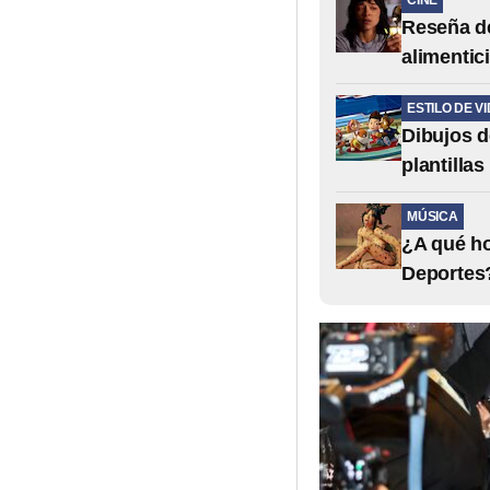
CINE
Reseña de
alimentic
ESTILO DE V
Dibujos d
plantilla
MÚSICA
¿A qué ho
Deportes?