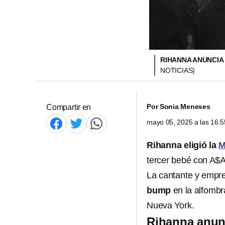
RIHANNA ANUNCIA
NOTICIAS)
Por
Sonia Meneses
Compartir en
mayo 05, 2025 a las 16:
Rihanna eligió la
M
tercer bebé con A$
La cantante y empr
bump
en la alfombr
Nueva York.
Rihanna anunc