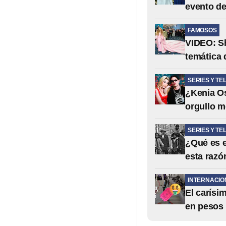
evento d
FAMOSOS
VIDEO: Sh
temática 
SERIES Y TE
¿Kenia Os
orgullo m
SERIES Y TE
¿Qué es e
esta razó
INTERNACIO
El carísi
en pesos