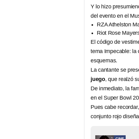
Y lo hizo presumien
del evento en el Mus
RZA Athelston Ma
Riot Rose Mayers
El código de vestim
tema Impecable: la 
esquemas.
La cantante se pres
juego
, que realzó s
De inmediato, la fam
en el Super Bowl 20
Pues cabe recordar
conjunto rojo diseñ