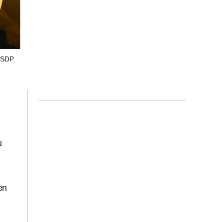
 SDP
u
en