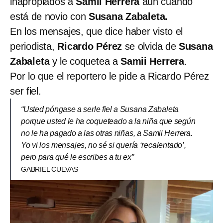
inapropiados a
Samii Herrera
aún cuando
está de novio con
Susana Zabaleta.
En los mensajes, que dice haber visto el
periodista,
Ricardo Pérez
se olvida de
Susana
Zabaleta
y le coquetea a
Samii Herrera
.
Por lo que el reportero le pide a Ricardo Pérez
ser fiel.
“Usted póngase a serle fiel a Susana Zabaleta
porque usted le ha coqueteado a la niña que según
no le ha pagado a las otras niñas, a Samii Herrera.
Yo vi los mensajes, no sé si quería ‘recalentado’,
pero para qué le escribes a tu ex”
GABRIEL CUEVAS