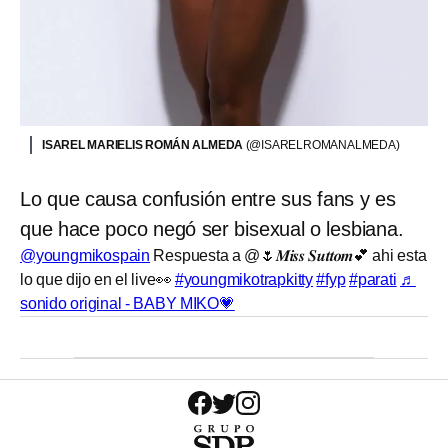
ISAREL MARIELIS ROMÁN ALMEDA
(@ISARELROMANALMEDA)
Lo que causa confusión entre sus fans y es
que hace poco negó ser bisexual o lesbiana.
@youngmikospain
Respuesta a @🌷𝑴𝒊𝒔𝒔 𝑺𝒖𝒕𝒕𝒐𝒎💕 ahi esta
lo que dijo en el live👀
#youngmikotrapkitty
#fyp
#parati
♬
sonido original - BABY MIKO💗