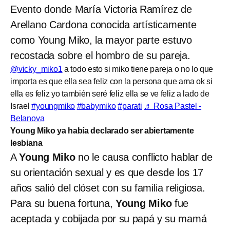
Evento donde María Victoria Ramírez de
Arellano Cardona conocida artísticamente
como Young Miko, la mayor parte estuvo
recostada sobre el hombro de su pareja.
@vicky_miko1
a todo esto si miko tiene pareja o no lo que
importa es que ella sea feliz con la persona que ama ok si
ella es feliz yo también seré feliz ella se ve feliz a lado de
Israel
#youngmiko
#babymiko
#parati
♬ Rosa Pastel -
Belanova
Young Miko ya había declarado ser abiertamente
lesbiana
A
Young Miko
no le causa conflicto hablar de
su orientación sexual y es que desde los 17
años salió del clóset con su familia religiosa.
Para su buena fortuna,
Young Miko
fue
aceptada y cobijada por su papá y su mamá