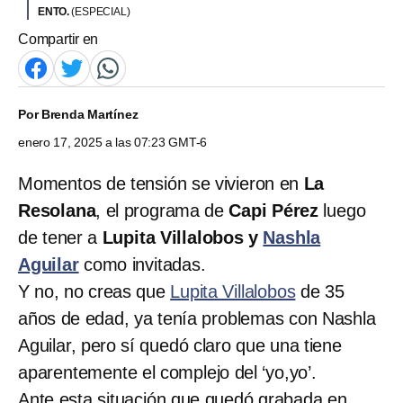
ENTO.
(ESPECIAL)
Compartir en
Por
Brenda Martínez
enero 17, 2025 a las 07:23 GMT-6
Momentos de tensión se vivieron en
La
Resolana
, el programa de
Capi Pérez
luego
de tener a
Lupita Villalobos y
Nashla
Aguilar
como invitadas.
Y no, no creas que
Lupita Villalobos
de 35
años de edad, ya tenía problemas con Nashla
Aguilar, pero sí quedó claro que una tiene
aparentemente el complejo del ‘yo,yo’.
Ante esta situación que quedó grabada en